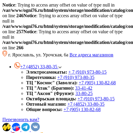
Notice
: Trying to access array offset on value of type null in
/var/www/ogni76.ru/html/system/storage/modification/catalog/co
on line
246
Notice
: Trying to access array offset on value of type
null in
/var/www/ogni76.ru/html/system/storage/modification/catalog/co
on line
257
Notice
: Trying to access array offset on value of type
null in
/var/www/ogni76.ru/html/system/storage/modification/catalog/co
on line
266
г. Ярославль, ул. Урочская, 6а
Все адреса магазинов
+7 (4852) 33-80-35
Электросамокаты:
+ 7 (910) 973-80-15
Пиротехника:
+7 (910) 973-80-35
ТЦ "Космос" (Заволга):
+7 (905) 130-82-68
ТЦ "Атак" (Брагино):
33-41-42
ТЦ "Аксон" (Фрунзе):
33-80-25
Октябрьская площадь:
+7 (910) 973-80-15
Оптовый магазин:
+7 (4852) 33-80-35
Общие вопросы:
+7 (905) 130-82-68
Перезвонить вам?