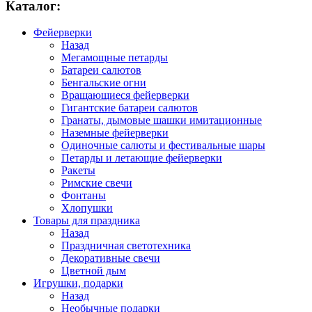
Каталог:
Фейерверки
Назад
Мегамощные петарды
Батареи салютов
Бенгальские огни
Вращающиеся фейерверки
Гигантские батареи салютов
Гранаты, дымовые шашки имитационные
Наземные фейерверки
Одиночные салюты и фестивальные шары
Петарды и летающие фейерверки
Ракеты
Римские свечи
Фонтаны
Хлопушки
Товары для праздника
Назад
Праздничная светотехника
Декоративные свечи
Цветной дым
Игрушки, подарки
Назад
Необычные подарки