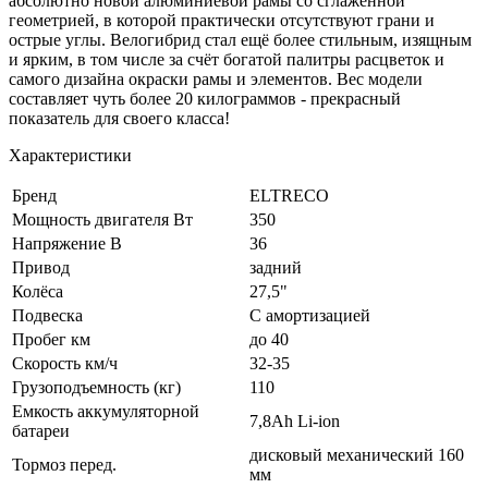
абсолютно новой алюминиевой рамы со сглаженной
геометрией, в которой практически отсутствуют грани и
острые углы. Велогибрид стал ещё более стильным, изящным
и ярким, в том числе за счёт богатой палитры расцветок и
самого дизайна окраски рамы и элементов. Вес модели
составляет чуть более 20 килограммов - прекрасный
показатель для своего класса!
Характеристики
Бренд
ELTRECO
Мощность двигателя Вт
350
Напряжение В
36
Привод
задний
Колёса
27,5"
Подвеска
С амортизацией
Пробег км
до 40
Скорость км/ч
32-35
Грузоподъемность (кг)
110
Емкость аккумуляторной
7,8Ah Li-ion
батареи
дисковый механический 160
Тормоз перед.
мм