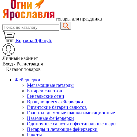
товары для праздника
Корзина (0)
0 руб.
Личный кабинет
Вход / Регистрация
Каталог товаров
Фейерверки
Мегамощные петарды
Батареи салютов
Бенгальские огни
Вращающиеся фейерверки
Гигантские батареи салютов
Гранаты, дымовые шашки имитационные
Наземные фейерверки
Одиночные салюты и фестивальные шары
Петарды и летающие фейерверки
Ракеты