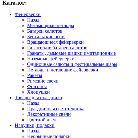
Каталог:
Фейерверки
Назад
Мегамощные петарды
Батареи салютов
Бенгальские огни
Вращающиеся фейерверки
Гигантские батареи салютов
Гранаты, дымовые шашки имитационные
Наземные фейерверки
Одиночные салюты и фестивальные шары
Петарды и летающие фейерверки
Ракеты
Римские свечи
Фонтаны
Хлопушки
Товары для праздника
Назад
Праздничная светотехника
Декоративные свечи
Цветной дым
Игрушки, подарки
Назад
Необычные подарки