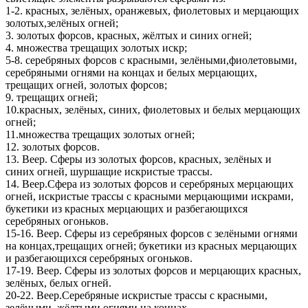
1-2. красных, зелёных, оранжевых, фиолетовых и мерцающих
золотых,зелёных огней;
3. золотых форсов, красных, жёлтых и синих огней;
4. множества трещащих золотых искр;
5-8. серебряных форсов с красными, зелёными,фиолетовыми,
серебряными огнями на концах и белых мерцающих,
трещащих огней, золотых форсов;
9. трещащих огней;
10.красных, зелёных, синих, фиолетовых и белых мерцающих
огней;
11.множества трещащих золотых огней;
12. золотых форсов.
13. Веер. Сферы из золотых форсов, красных, зелёных и
синих огней, шуршащие искристые трассы.
14. Веер.Сфера из золотых форсов и серебряных мерцающих
огней, искристые трассы с красными мерцающими искрами,
букетики из красных мерцающих и разбегающихся
серебряных огоньков.
15-16. Веер. Сферы из серебряных форсов с зелёными огнями
на концах,трещащих огней; букетики из красных мерцающих
и разбегающихся серебряных огоньков.
17-19. Веер. Сферы из золотых форсов и мерцающих красных,
зелёных, белых огней.
20-22. Веер.Серебряные искристые трассы с красными,
зелёными, жёлтыми огнями на концах.