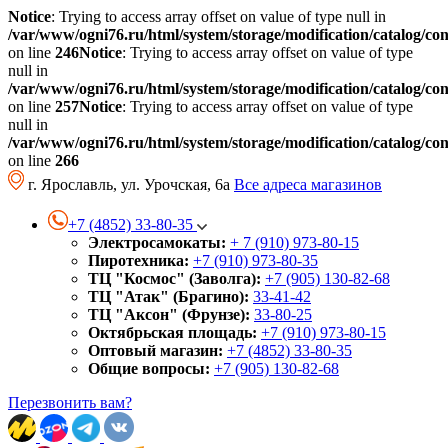
Notice
: Trying to access array offset on value of type null in
/var/www/ogni76.ru/html/system/storage/modification/catalog/co
on line
246
Notice
: Trying to access array offset on value of type
null in
/var/www/ogni76.ru/html/system/storage/modification/catalog/co
on line
257
Notice
: Trying to access array offset on value of type
null in
/var/www/ogni76.ru/html/system/storage/modification/catalog/co
on line
266
г. Ярославль, ул. Урочская, 6а
Все адреса магазинов
+7 (4852) 33-80-35
Электросамокаты:
+ 7 (910) 973-80-15
Пиротехника:
+7 (910) 973-80-35
ТЦ "Космос" (Заволга):
+7 (905) 130-82-68
ТЦ "Атак" (Брагино):
33-41-42
ТЦ "Аксон" (Фрунзе):
33-80-25
Октябрьская площадь:
+7 (910) 973-80-15
Оптовый магазин:
+7 (4852) 33-80-35
Общие вопросы:
+7 (905) 130-82-68
Перезвонить вам?