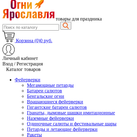
товары для праздника
Корзина (0)
0 руб.
Личный кабинет
Вход / Регистрация
Каталог товаров
Фейерверки
Мегамощные петарды
Батареи салютов
Бенгальские огни
Вращающиеся фейерверки
Гигантские батареи салютов
Гранаты, дымовые шашки имитационные
Наземные фейерверки
Одиночные салюты и фестивальные шары
Петарды и летающие фейерверки
Ракеты