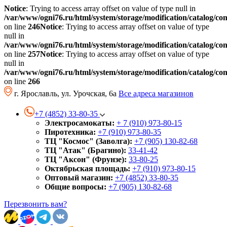
Notice
: Trying to access array offset on value of type null in
/var/www/ogni76.ru/html/system/storage/modification/catalog/co
on line
246
Notice
: Trying to access array offset on value of type
null in
/var/www/ogni76.ru/html/system/storage/modification/catalog/co
on line
257
Notice
: Trying to access array offset on value of type
null in
/var/www/ogni76.ru/html/system/storage/modification/catalog/co
on line
266
г. Ярославль, ул. Урочская, 6а
Все адреса магазинов
+7 (4852) 33-80-35
Электросамокаты:
+ 7 (910) 973-80-15
Пиротехника:
+7 (910) 973-80-35
ТЦ "Космос" (Заволга):
+7 (905) 130-82-68
ТЦ "Атак" (Брагино):
33-41-42
ТЦ "Аксон" (Фрунзе):
33-80-25
Октябрьская площадь:
+7 (910) 973-80-15
Оптовый магазин:
+7 (4852) 33-80-35
Общие вопросы:
+7 (905) 130-82-68
Перезвонить вам?