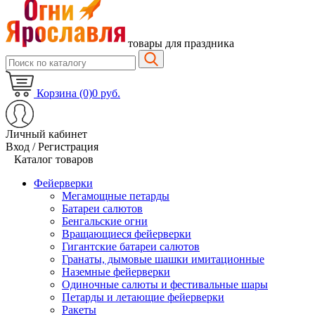
товары для праздника
Корзина (0)
0 руб.
Личный кабинет
Вход / Регистрация
Каталог товаров
Фейерверки
Мегамощные петарды
Батареи салютов
Бенгальские огни
Вращающиеся фейерверки
Гигантские батареи салютов
Гранаты, дымовые шашки имитационные
Наземные фейерверки
Одиночные салюты и фестивальные шары
Петарды и летающие фейерверки
Ракеты