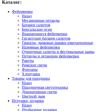
Каталог:
Фейерверки
Назад
Мегамощные петарды
Батареи салютов
Бенгальские огни
Вращающиеся фейерверки
Гигантские батареи салютов
Гранаты, дымовые шашки имитационные
Наземные фейерверки
Одиночные салюты и фестивальные шары
Петарды и летающие фейерверки
Ракеты
Римские свечи
Фонтаны
Хлопушки
Товары для праздника
Назад
Праздничная светотехника
Декоративные свечи
Цветной дым
Игрушки, подарки
Назад
Необычные подарки