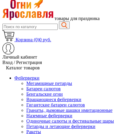
товары для праздника
Корзина (0)
0 руб.
Личный кабинет
Вход / Регистрация
Каталог товаров
Фейерверки
Мегамощные петарды
Батареи салютов
Бенгальские огни
Вращающиеся фейерверки
Гигантские батареи салютов
Гранаты, дымовые шашки имитационные
Наземные фейерверки
Одиночные салюты и фестивальные шары
Петарды и летающие фейерверки
Ракеты