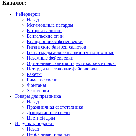
Каталог:
Фейерверки
Назад
Мегамощные петарды
Батареи салютов
Бенгальские огни
Вращающиеся фейерверки
Гигантские батареи салютов
Гранаты, дымовые шашки имитационные
Наземные фейерверки
Одиночные салюты и фестивальные шары
Петарды и летающие фейерверки
Ракеты
Римские свечи
Фонтаны
Хлопушки
Товары для праздника
Назад
Праздничная светотехника
Декоративные свечи
Цветной дым
Игрушки, подарки
Назад
Необычные подарки