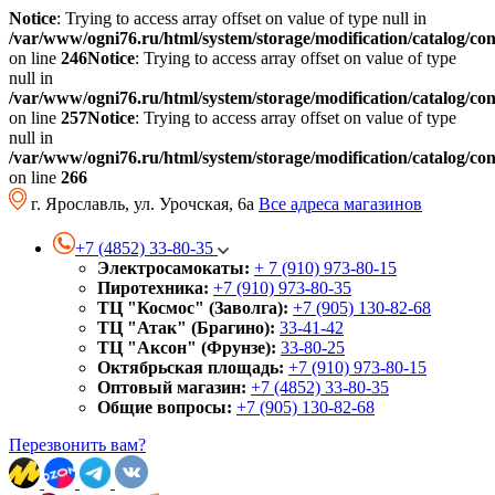
Notice
: Trying to access array offset on value of type null in
/var/www/ogni76.ru/html/system/storage/modification/catalog/co
on line
246
Notice
: Trying to access array offset on value of type
null in
/var/www/ogni76.ru/html/system/storage/modification/catalog/co
on line
257
Notice
: Trying to access array offset on value of type
null in
/var/www/ogni76.ru/html/system/storage/modification/catalog/co
on line
266
г. Ярославль, ул. Урочская, 6а
Все адреса магазинов
+7 (4852) 33-80-35
Электросамокаты:
+ 7 (910) 973-80-15
Пиротехника:
+7 (910) 973-80-35
ТЦ "Космос" (Заволга):
+7 (905) 130-82-68
ТЦ "Атак" (Брагино):
33-41-42
ТЦ "Аксон" (Фрунзе):
33-80-25
Октябрьская площадь:
+7 (910) 973-80-15
Оптовый магазин:
+7 (4852) 33-80-35
Общие вопросы:
+7 (905) 130-82-68
Перезвонить вам?