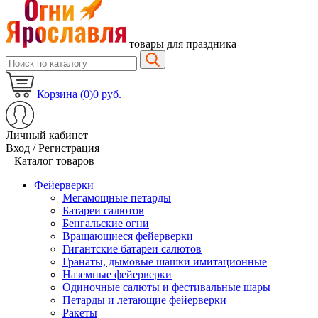
товары для праздника
Корзина (0)
0 руб.
Личный кабинет
Вход / Регистрация
Каталог товаров
Фейерверки
Мегамощные петарды
Батареи салютов
Бенгальские огни
Вращающиеся фейерверки
Гигантские батареи салютов
Гранаты, дымовые шашки имитационные
Наземные фейерверки
Одиночные салюты и фестивальные шары
Петарды и летающие фейерверки
Ракеты