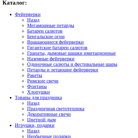
Каталог:
Фейерверки
Назад
Мегамощные петарды
Батареи салютов
Бенгальские огни
Вращающиеся фейерверки
Гигантские батареи салютов
Гранаты, дымовые шашки имитационные
Наземные фейерверки
Одиночные салюты и фестивальные шары
Петарды и летающие фейерверки
Ракеты
Римские свечи
Фонтаны
Хлопушки
Товары для праздника
Назад
Праздничная светотехника
Декоративные свечи
Цветной дым
Игрушки, подарки
Назад
Необычные подарки