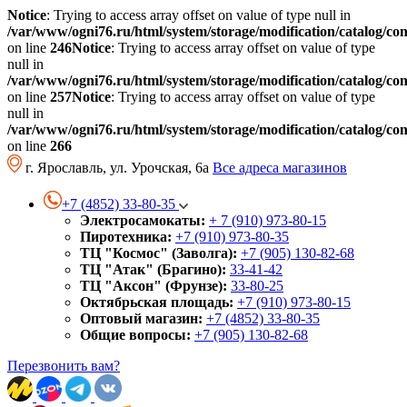
Notice
: Trying to access array offset on value of type null in
/var/www/ogni76.ru/html/system/storage/modification/catalog/co
on line
246
Notice
: Trying to access array offset on value of type
null in
/var/www/ogni76.ru/html/system/storage/modification/catalog/co
on line
257
Notice
: Trying to access array offset on value of type
null in
/var/www/ogni76.ru/html/system/storage/modification/catalog/co
on line
266
г. Ярославль, ул. Урочская, 6а
Все адреса магазинов
+7 (4852) 33-80-35
Электросамокаты:
+ 7 (910) 973-80-15
Пиротехника:
+7 (910) 973-80-35
ТЦ "Космос" (Заволга):
+7 (905) 130-82-68
ТЦ "Атак" (Брагино):
33-41-42
ТЦ "Аксон" (Фрунзе):
33-80-25
Октябрьская площадь:
+7 (910) 973-80-15
Оптовый магазин:
+7 (4852) 33-80-35
Общие вопросы:
+7 (905) 130-82-68
Перезвонить вам?