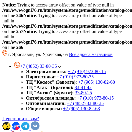
Notice
: Trying to access array offset on value of type null in
/var/www/ogni76.ru/html/system/storage/modification/catalog/co
on line
246
Notice
: Trying to access array offset on value of type
null in
/var/www/ogni76.ru/html/system/storage/modification/catalog/co
on line
257
Notice
: Trying to access array offset on value of type
null in
/var/www/ogni76.ru/html/system/storage/modification/catalog/co
on line
266
г. Ярославль, ул. Урочская, 6а
Все адреса магазинов
+7 (4852) 33-80-35
Электросамокаты:
+ 7 (910) 973-80-15
Пиротехника:
+7 (910) 973-80-35
ТЦ "Космос" (Заволга):
+7 (905) 130-82-68
ТЦ "Атак" (Брагино):
33-41-42
ТЦ "Аксон" (Фрунзе):
33-80-25
Октябрьская площадь:
+7 (910) 973-80-15
Оптовый магазин:
+7 (4852) 33-80-35
Общие вопросы:
+7 (905) 130-82-68
Перезвонить вам?