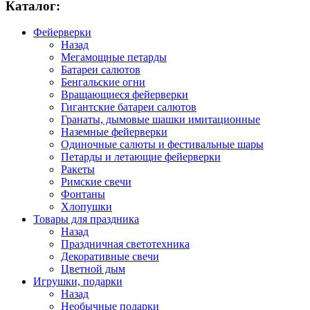
Каталог:
Фейерверки
Назад
Мегамощные петарды
Батареи салютов
Бенгальские огни
Вращающиеся фейерверки
Гигантские батареи салютов
Гранаты, дымовые шашки имитационные
Наземные фейерверки
Одиночные салюты и фестивальные шары
Петарды и летающие фейерверки
Ракеты
Римские свечи
Фонтаны
Хлопушки
Товары для праздника
Назад
Праздничная светотехника
Декоративные свечи
Цветной дым
Игрушки, подарки
Назад
Необычные подарки