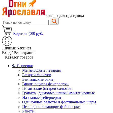
товары для праздника
Корзина (0)
0 руб.
Личный кабинет
Вход / Регистрация
Каталог товаров
Фейерверки
Мегамощные петарды
Батареи салютов
Бенгальские огни
Вращающиеся фейерверки
Гигантские батареи салютов
Гранаты, дымовые шашки имитационные
Наземные фейерверки
Одиночные салюты и фестивальные шары
Петарды и летающие фейерверки
Ракеты