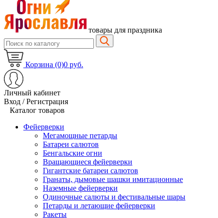
товары для праздника
Корзина (0)
0 руб.
Личный кабинет
Вход / Регистрация
Каталог товаров
Фейерверки
Мегамощные петарды
Батареи салютов
Бенгальские огни
Вращающиеся фейерверки
Гигантские батареи салютов
Гранаты, дымовые шашки имитационные
Наземные фейерверки
Одиночные салюты и фестивальные шары
Петарды и летающие фейерверки
Ракеты