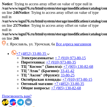
Notice
: Trying to access array offset on value of type null in
/var/www/ogni76.ru/html/system/storage/modification/catalog/co
on line
246
Notice
: Trying to access array offset on value of type
null in
/var/www/ogni76.ru/html/system/storage/modification/catalog/co
on line
257
Notice
: Trying to access array offset on value of type
null in
/var/www/ogni76.ru/html/system/storage/modification/catalog/co
on line
266
г. Ярославль, ул. Урочская, 6а
Все адреса магазинов
+7 (4852) 33-80-35
Электросамокаты:
+ 7 (910) 973-80-15
Пиротехника:
+7 (910) 973-80-35
ТЦ "Космос" (Заволга):
+7 (905) 130-82-68
ТЦ "Атак" (Брагино):
33-41-42
ТЦ "Аксон" (Фрунзе):
33-80-25
Октябрьская площадь:
+7 (910) 973-80-15
Оптовый магазин:
+7 (4852) 33-80-35
Общие вопросы:
+7 (905) 130-82-68
Перезвонить вам?