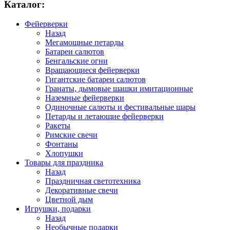
Каталог:
Фейерверки
Назад
Мегамощные петарды
Батареи салютов
Бенгальские огни
Вращающиеся фейерверки
Гигантские батареи салютов
Гранаты, дымовые шашки имитационные
Наземные фейерверки
Одиночные салюты и фестивальные шары
Петарды и летающие фейерверки
Ракеты
Римские свечи
Фонтаны
Хлопушки
Товары для праздника
Назад
Праздничная светотехника
Декоративные свечи
Цветной дым
Игрушки, подарки
Назад
Необычные подарки