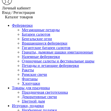
Личный кабинет
Вход / Регистрация
Каталог товаров
Фейерверки
Мегамощные петарды
Батареи салютов
Бенгальские огни
Вращающиеся фейерверки
Гигантские батареи салютов
Гранаты, дымовые шашки имитационные
Наземные фейерверки
Одиночные салюты и фестивальные шары
Петарды и летающие фейерверки
Ракеты
Римские свечи
Фонтаны
Хлопушки
Товары для праздника
Праздничная светотехника
Декоративные свечи
Цветной дым
Игрушки, подарки
Необычные подарки