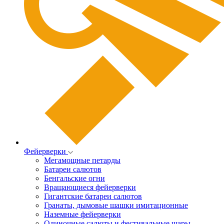
Фейерверки
Мегамощные петарды
Батареи салютов
Бенгальские огни
Вращающиеся фейерверки
Гигантские батареи салютов
Гранаты, дымовые шашки имитационные
Наземные фейерверки
Одиночные салюты и фестивальные шары