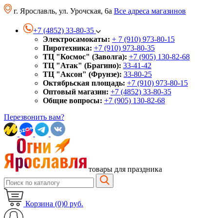
г. Ярославль, ул. Урочская, 6а
Все адреса магазинов
+7 (4852) 33-80-35
Электросамокаты:
+ 7 (910) 973-80-15
Пиротехника:
+7 (910) 973-80-35
ТЦ "Космос" (Заволга):
+7 (905) 130-82-68
ТЦ "Атак" (Брагино):
33-41-42
ТЦ "Аксон" (Фрунзе):
33-80-25
Октябрьская площадь:
+7 (910) 973-80-15
Оптовый магазин:
+7 (4852) 33-80-35
Общие вопросы:
+7 (905) 130-82-68
Перезвонить вам?
товары для праздника
Корзина (0)
0 руб.