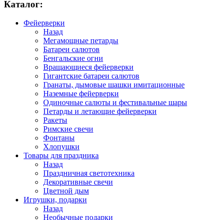
Каталог:
Фейерверки
Назад
Мегамощные петарды
Батареи салютов
Бенгальские огни
Вращающиеся фейерверки
Гигантские батареи салютов
Гранаты, дымовые шашки имитационные
Наземные фейерверки
Одиночные салюты и фестивальные шары
Петарды и летающие фейерверки
Ракеты
Римские свечи
Фонтаны
Хлопушки
Товары для праздника
Назад
Праздничная светотехника
Декоративные свечи
Цветной дым
Игрушки, подарки
Назад
Необычные подарки