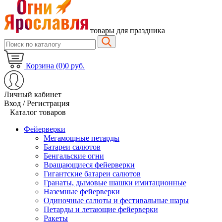
товары для праздника
Корзина (0)
0 руб.
Личный кабинет
Вход / Регистрация
Каталог товаров
Фейерверки
Мегамощные петарды
Батареи салютов
Бенгальские огни
Вращающиеся фейерверки
Гигантские батареи салютов
Гранаты, дымовые шашки имитационные
Наземные фейерверки
Одиночные салюты и фестивальные шары
Петарды и летающие фейерверки
Ракеты