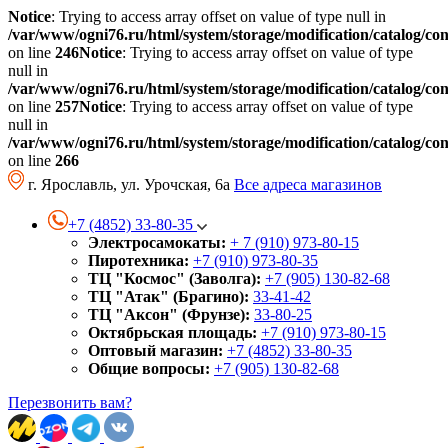
Notice
: Trying to access array offset on value of type null in
/var/www/ogni76.ru/html/system/storage/modification/catalog/co
on line
246
Notice
: Trying to access array offset on value of type
null in
/var/www/ogni76.ru/html/system/storage/modification/catalog/co
on line
257
Notice
: Trying to access array offset on value of type
null in
/var/www/ogni76.ru/html/system/storage/modification/catalog/co
on line
266
г. Ярославль, ул. Урочская, 6а
Все адреса магазинов
+7 (4852) 33-80-35
Электросамокаты:
+ 7 (910) 973-80-15
Пиротехника:
+7 (910) 973-80-35
ТЦ "Космос" (Заволга):
+7 (905) 130-82-68
ТЦ "Атак" (Брагино):
33-41-42
ТЦ "Аксон" (Фрунзе):
33-80-25
Октябрьская площадь:
+7 (910) 973-80-15
Оптовый магазин:
+7 (4852) 33-80-35
Общие вопросы:
+7 (905) 130-82-68
Перезвонить вам?