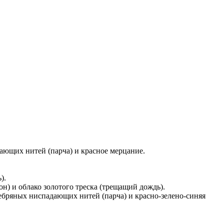
ающих нитей (парча) и красное мерцание.
).
н) и облако золотого треска (трещащий дождь).
ебряных ниспадающих нитей (парча) и красно-зелено-синяя