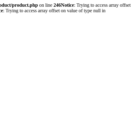
roduct/product.php
on line
246
Notice
: Trying to access array offset
ce
: Trying to access array offset on value of type null in