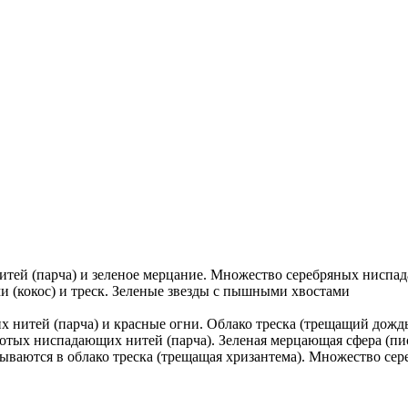
тей (парча) и зеленое мерцание. Множество серебряных ниспад
и (кокос) и треск. Зеленые звезды с пышными хвостами
 нитей (парча) и красные огни. Облако треска (трещащий дождь
лотых ниспадающих нитей (парча). Зеленая мерцающая сфера (пио
ваются в облако треска (трещащая хризантема). Множество сер