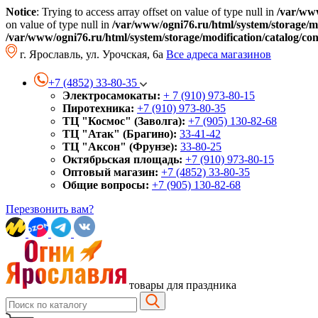
Notice
: Trying to access array offset on value of type null in
/var/www
on value of type null in
/var/www/ogni76.ru/html/system/storage/mo
/var/www/ogni76.ru/html/system/storage/modification/catalog/co
г. Ярославль, ул. Урочская, 6а
Все адреса магазинов
+7 (4852) 33-80-35
Электросамокаты:
+ 7 (910) 973-80-15
Пиротехника:
+7 (910) 973-80-35
ТЦ "Космос" (Заволга):
+7 (905) 130-82-68
ТЦ "Атак" (Брагино):
33-41-42
ТЦ "Аксон" (Фрунзе):
33-80-25
Октябрьская площадь:
+7 (910) 973-80-15
Оптовый магазин:
+7 (4852) 33-80-35
Общие вопросы:
+7 (905) 130-82-68
Перезвонить вам?
товары для праздника