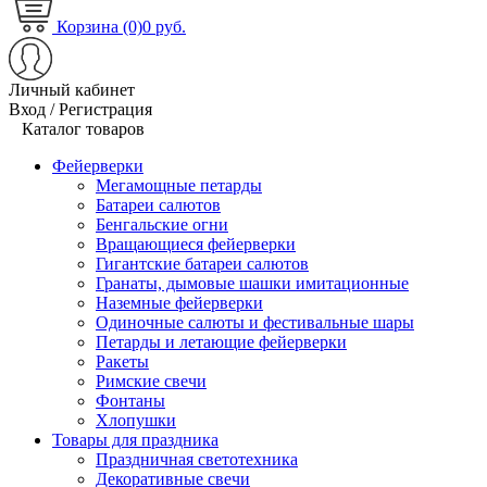
Корзина (0)
0 руб.
Личный кабинет
Вход / Регистрация
Каталог товаров
Фейерверки
Мегамощные петарды
Батареи салютов
Бенгальские огни
Вращающиеся фейерверки
Гигантские батареи салютов
Гранаты, дымовые шашки имитационные
Наземные фейерверки
Одиночные салюты и фестивальные шары
Петарды и летающие фейерверки
Ракеты
Римские свечи
Фонтаны
Хлопушки
Товары для праздника
Праздничная светотехника
Декоративные свечи