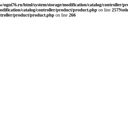
/ogni76.ru/html/system/storage/modification/catalog/controller/p
dification/catalog/controller/product/product.php
on line
257
Noti
ntroller/product/product.php
on line
266