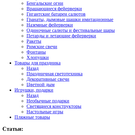
Бенгальские огни
Вращающиеся фейерверки
Гигантские батареи салютов
Гранаты, дымовые шашки имитационные
Наземные фейерверки
Одиночные салюты и фестивальные шары
Петарды и летающие фейерверки
Ракеты
Римские свечи
Фонтаны
Хлопушки
Товары для праздника
Назад
Праздничная светотехника
Декоративные свечи
Цветной дым
Игрушки, подарки
Назад
Необычные подарки
Светящиеся конструкторы
Настольные игры
Пляжные товары
Статьи: