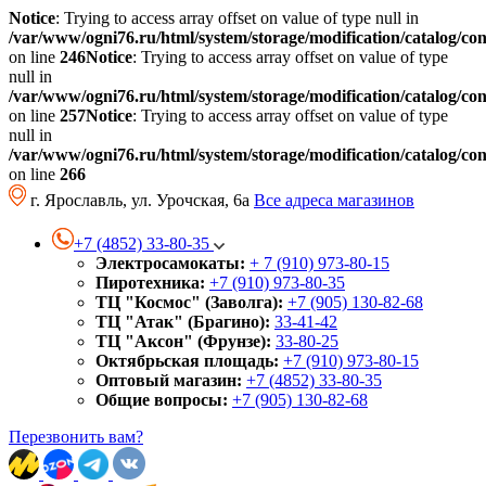
Notice
: Trying to access array offset on value of type null in
/var/www/ogni76.ru/html/system/storage/modification/catalog/co
on line
246
Notice
: Trying to access array offset on value of type
null in
/var/www/ogni76.ru/html/system/storage/modification/catalog/co
on line
257
Notice
: Trying to access array offset on value of type
null in
/var/www/ogni76.ru/html/system/storage/modification/catalog/co
on line
266
г. Ярославль, ул. Урочская, 6а
Все адреса магазинов
+7 (4852) 33-80-35
Электросамокаты:
+ 7 (910) 973-80-15
Пиротехника:
+7 (910) 973-80-35
ТЦ "Космос" (Заволга):
+7 (905) 130-82-68
ТЦ "Атак" (Брагино):
33-41-42
ТЦ "Аксон" (Фрунзе):
33-80-25
Октябрьская площадь:
+7 (910) 973-80-15
Оптовый магазин:
+7 (4852) 33-80-35
Общие вопросы:
+7 (905) 130-82-68
Перезвонить вам?