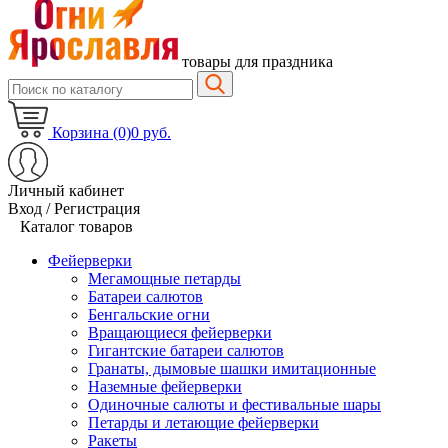
товары для праздника
Корзина (0)
0 руб.
Личный кабинет
Вход / Регистрация
Каталог товаров
Фейерверки
Мегамощные петарды
Батареи салютов
Бенгальские огни
Вращающиеся фейерверки
Гигантские батареи салютов
Гранаты, дымовые шашки имитационные
Наземные фейерверки
Одиночные салюты и фестивальные шары
Петарды и летающие фейерверки
Ракеты