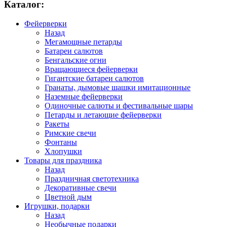
Каталог:
Фейерверки
Назад
Мегамощные петарды
Батареи салютов
Бенгальские огни
Вращающиеся фейерверки
Гигантские батареи салютов
Гранаты, дымовые шашки имитационные
Наземные фейерверки
Одиночные салюты и фестивальные шары
Петарды и летающие фейерверки
Ракеты
Римские свечи
Фонтаны
Хлопушки
Товары для праздника
Назад
Праздничная светотехника
Декоративные свечи
Цветной дым
Игрушки, подарки
Назад
Необычные подарки