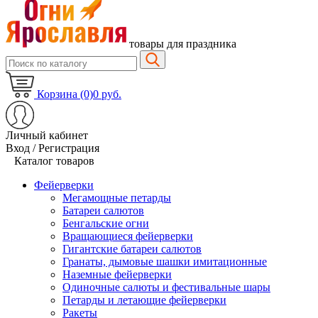
товары для праздника
Корзина (0)
0 руб.
Личный кабинет
Вход / Регистрация
Каталог товаров
Фейерверки
Мегамощные петарды
Батареи салютов
Бенгальские огни
Вращающиеся фейерверки
Гигантские батареи салютов
Гранаты, дымовые шашки имитационные
Наземные фейерверки
Одиночные салюты и фестивальные шары
Петарды и летающие фейерверки
Ракеты