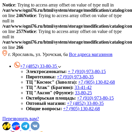
Notice
: Trying to access array offset on value of type null in
/var/www/ogni76.ru/html/system/storage/modification/catalog/co
on line
246
Notice
: Trying to access array offset on value of type
null in
/var/www/ogni76.ru/html/system/storage/modification/catalog/co
on line
257
Notice
: Trying to access array offset on value of type
null in
/var/www/ogni76.ru/html/system/storage/modification/catalog/co
on line
266
г. Ярославль, ул. Урочская, 6а
Все адреса магазинов
+7 (4852) 33-80-35
Электросамокаты:
+ 7 (910) 973-80-15
Пиротехника:
+7 (910) 973-80-35
ТЦ "Космос" (Заволга):
+7 (905) 130-82-68
ТЦ "Атак" (Брагино):
33-41-42
ТЦ "Аксон" (Фрунзе):
33-80-25
Октябрьская площадь:
+7 (910) 973-80-15
Оптовый магазин:
+7 (4852) 33-80-35
Общие вопросы:
+7 (905) 130-82-68
Перезвонить вам?