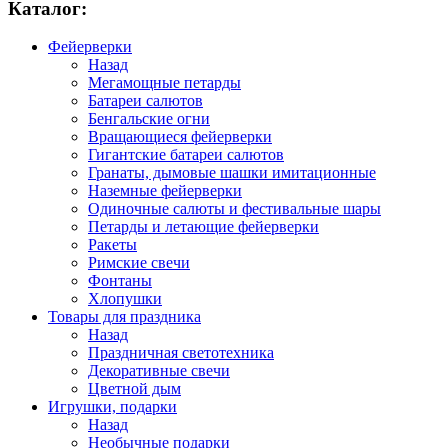
Каталог:
Фейерверки
Назад
Мегамощные петарды
Батареи салютов
Бенгальские огни
Вращающиеся фейерверки
Гигантские батареи салютов
Гранаты, дымовые шашки имитационные
Наземные фейерверки
Одиночные салюты и фестивальные шары
Петарды и летающие фейерверки
Ракеты
Римские свечи
Фонтаны
Хлопушки
Товары для праздника
Назад
Праздничная светотехника
Декоративные свечи
Цветной дым
Игрушки, подарки
Назад
Необычные подарки