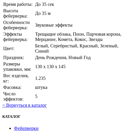
Время работы:
До 35 сек
Высота
До 35 м
фейерверка:
Особенности
Звуковые эффекты
фейерверка:
Эффекты
Трещащие облака, Пион, Парчовая корона,
фейерверка:
Мерцание, Комета, Кокос, Звезды
Белый, Серебристый, Красный, Зеленый,
Цвет:
Синий
Праздник:
День Рождения, Новый Год
Размеры
130 х 130 х 145
упаковки, мм:
Вес изделия,
1.235
кг:
Фасовка:
штука
Число
5
эффектов:
< Вернуться в каталог
КАТАЛОГ
Фейерверки