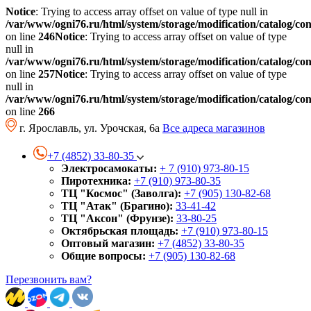
Notice
: Trying to access array offset on value of type null in
/var/www/ogni76.ru/html/system/storage/modification/catalog/co
on line
246
Notice
: Trying to access array offset on value of type
null in
/var/www/ogni76.ru/html/system/storage/modification/catalog/co
on line
257
Notice
: Trying to access array offset on value of type
null in
/var/www/ogni76.ru/html/system/storage/modification/catalog/co
on line
266
г. Ярославль, ул. Урочская, 6а
Все адреса магазинов
+7 (4852) 33-80-35
Электросамокаты:
+ 7 (910) 973-80-15
Пиротехника:
+7 (910) 973-80-35
ТЦ "Космос" (Заволга):
+7 (905) 130-82-68
ТЦ "Атак" (Брагино):
33-41-42
ТЦ "Аксон" (Фрунзе):
33-80-25
Октябрьская площадь:
+7 (910) 973-80-15
Оптовый магазин:
+7 (4852) 33-80-35
Общие вопросы:
+7 (905) 130-82-68
Перезвонить вам?