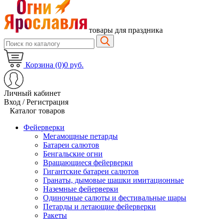
товары для праздника
Корзина (0)
0 руб.
Личный кабинет
Вход / Регистрация
Каталог товаров
Фейерверки
Мегамощные петарды
Батареи салютов
Бенгальские огни
Вращающиеся фейерверки
Гигантские батареи салютов
Гранаты, дымовые шашки имитационные
Наземные фейерверки
Одиночные салюты и фестивальные шары
Петарды и летающие фейерверки
Ракеты