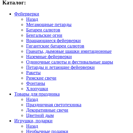
Каталог:
Фейерверки
Назад
Мегамощные петарды
Батареи салютов
Бенгальские огни
Вращающиеся фейерверки
Гигантские батареи салютов
Гранаты, дымовые шашки имитационные
Наземные фейерверки
Одиночные салюты и фестивальные шары
Петарды и летающие фейерверки
Ракеты
Римские свечи
Фонтаны
Хлопушки
Товары для праздника
Назад
Праздничная светотехника
Декоративные свечи
Цветной дым
Игрушки, подарки
Назад
Необычные подарки