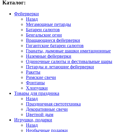
Каталог:
Фейерверки
Назад
Мегамощные петарды
Батареи салютов
Бенгальские огни
Вращающиеся фейерверки
Гигантские батареи салютов
Гранаты, дымовые шашки имитационные
Наземные фейерверки
Одиночные салюты и фестивальные шары
Петарды и летающие фейерверки
Ракеты
Римские свечи
Фонтаны
Хлопушки
Товары для праздника
Назад
Праздничная светотехника
Декоративные свечи
Цветной дым
Игрушки, подарки
Назад
Необычные подарки