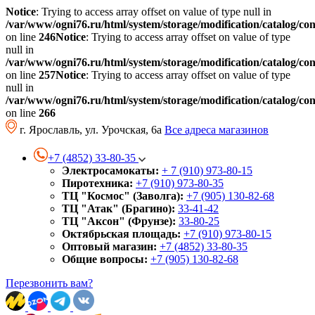
Notice
: Trying to access array offset on value of type null in
/var/www/ogni76.ru/html/system/storage/modification/catalog/co
on line
246
Notice
: Trying to access array offset on value of type
null in
/var/www/ogni76.ru/html/system/storage/modification/catalog/co
on line
257
Notice
: Trying to access array offset on value of type
null in
/var/www/ogni76.ru/html/system/storage/modification/catalog/co
on line
266
г. Ярославль, ул. Урочская, 6а
Все адреса магазинов
+7 (4852) 33-80-35
Электросамокаты:
+ 7 (910) 973-80-15
Пиротехника:
+7 (910) 973-80-35
ТЦ "Космос" (Заволга):
+7 (905) 130-82-68
ТЦ "Атак" (Брагино):
33-41-42
ТЦ "Аксон" (Фрунзе):
33-80-25
Октябрьская площадь:
+7 (910) 973-80-15
Оптовый магазин:
+7 (4852) 33-80-35
Общие вопросы:
+7 (905) 130-82-68
Перезвонить вам?