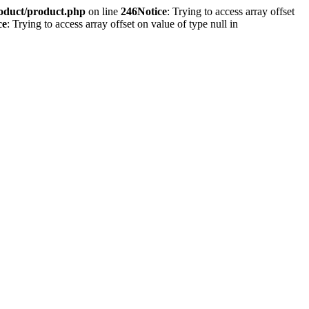
roduct/product.php
on line
246
Notice
: Trying to access array offset
ce
: Trying to access array offset on value of type null in