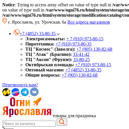
Notice
: Trying to access array offset on value of type null in
/var/www
on value of type null in
/var/www/ogni76.ru/html/system/storage/mo
/var/www/ogni76.ru/html/system/storage/modification/catalog/co
г. Ярославль, ул. Урочская, 6а
Все адреса магазинов
+7 (4852) 33-80-35
Электросамокаты:
+ 7 (910) 973-80-15
Пиротехника:
+7 (910) 973-80-35
ТЦ "Космос" (Заволга):
+7 (905) 130-82-68
ТЦ "Атак" (Брагино):
33-41-42
ТЦ "Аксон" (Фрунзе):
33-80-25
Октябрьская площадь:
+7 (910) 973-80-15
Оптовый магазин:
+7 (4852) 33-80-35
Общие вопросы:
+7 (905) 130-82-68
Перезвонить вам?
товары для праздника