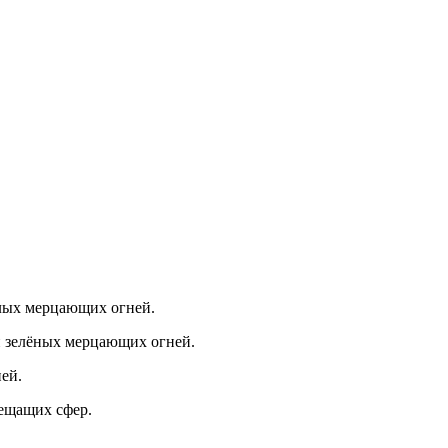
елых мерцающих огней.
и зелёных мерцающих огней.
ей.
рещащих сфер.