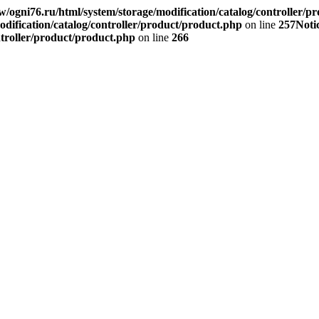
/ogni76.ru/html/system/storage/modification/catalog/controller/p
dification/catalog/controller/product/product.php
on line
257
Noti
ntroller/product/product.php
on line
266