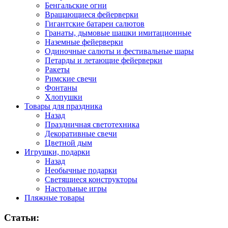
Бенгальские огни
Вращающиеся фейерверки
Гигантские батареи салютов
Гранаты, дымовые шашки имитационные
Наземные фейерверки
Одиночные салюты и фестивальные шары
Петарды и летающие фейерверки
Ракеты
Римские свечи
Фонтаны
Хлопушки
Товары для праздника
Назад
Праздничная светотехника
Декоративные свечи
Цветной дым
Игрушки, подарки
Назад
Необычные подарки
Светящиеся конструкторы
Настольные игры
Пляжные товары
Статьи: