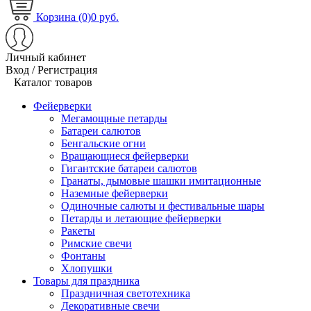
Корзина (0)
0 руб.
Личный кабинет
Вход / Регистрация
Каталог товаров
Фейерверки
Мегамощные петарды
Батареи салютов
Бенгальские огни
Вращающиеся фейерверки
Гигантские батареи салютов
Гранаты, дымовые шашки имитационные
Наземные фейерверки
Одиночные салюты и фестивальные шары
Петарды и летающие фейерверки
Ракеты
Римские свечи
Фонтаны
Хлопушки
Товары для праздника
Праздничная светотехника
Декоративные свечи