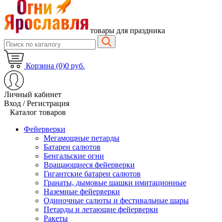
товары для праздника
Корзина (0)
0 руб.
Личный кабинет
Вход / Регистрация
Каталог товаров
Фейерверки
Мегамощные петарды
Батареи салютов
Бенгальские огни
Вращающиеся фейерверки
Гигантские батареи салютов
Гранаты, дымовые шашки имитационные
Наземные фейерверки
Одиночные салюты и фестивальные шары
Петарды и летающие фейерверки
Ракеты