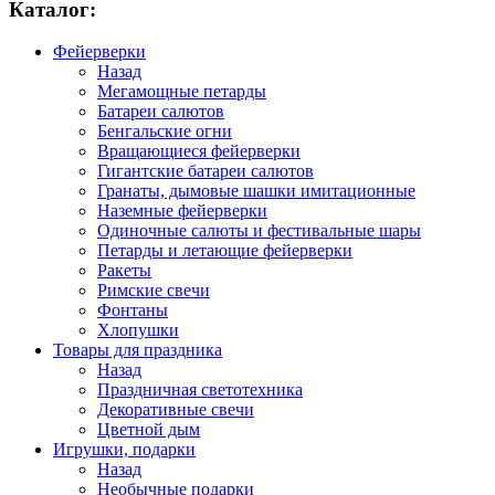
Каталог:
Фейерверки
Назад
Мегамощные петарды
Батареи салютов
Бенгальские огни
Вращающиеся фейерверки
Гигантские батареи салютов
Гранаты, дымовые шашки имитационные
Наземные фейерверки
Одиночные салюты и фестивальные шары
Петарды и летающие фейерверки
Ракеты
Римские свечи
Фонтаны
Хлопушки
Товары для праздника
Назад
Праздничная светотехника
Декоративные свечи
Цветной дым
Игрушки, подарки
Назад
Необычные подарки