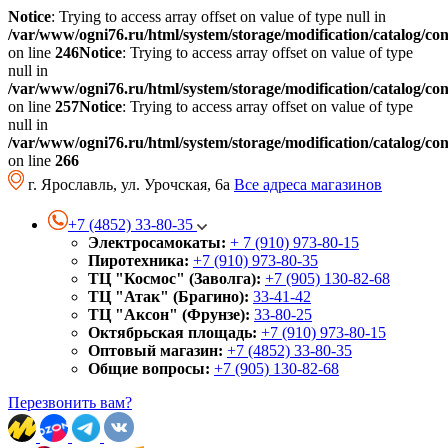
Notice
: Trying to access array offset on value of type null in
/var/www/ogni76.ru/html/system/storage/modification/catalog/co
on line
246
Notice
: Trying to access array offset on value of type
null in
/var/www/ogni76.ru/html/system/storage/modification/catalog/co
on line
257
Notice
: Trying to access array offset on value of type
null in
/var/www/ogni76.ru/html/system/storage/modification/catalog/co
on line
266
г. Ярославль, ул. Урочская, 6а
Все адреса магазинов
+7 (4852) 33-80-35
Электросамокаты:
+ 7 (910) 973-80-15
Пиротехника:
+7 (910) 973-80-35
ТЦ "Космос" (Заволга):
+7 (905) 130-82-68
ТЦ "Атак" (Брагино):
33-41-42
ТЦ "Аксон" (Фрунзе):
33-80-25
Октябрьская площадь:
+7 (910) 973-80-15
Оптовый магазин:
+7 (4852) 33-80-35
Общие вопросы:
+7 (905) 130-82-68
Перезвонить вам?