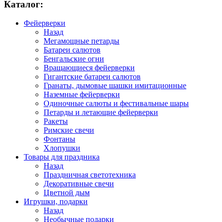
Каталог:
Фейерверки
Назад
Мегамощные петарды
Батареи салютов
Бенгальские огни
Вращающиеся фейерверки
Гигантские батареи салютов
Гранаты, дымовые шашки имитационные
Наземные фейерверки
Одиночные салюты и фестивальные шары
Петарды и летающие фейерверки
Ракеты
Римские свечи
Фонтаны
Хлопушки
Товары для праздника
Назад
Праздничная светотехника
Декоративные свечи
Цветной дым
Игрушки, подарки
Назад
Необычные подарки