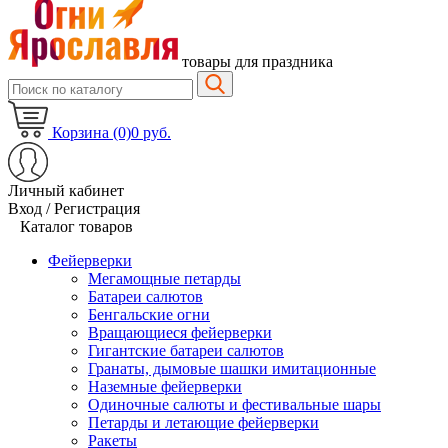
товары для праздника
Корзина (0)
0 руб.
Личный кабинет
Вход / Регистрация
Каталог товаров
Фейерверки
Мегамощные петарды
Батареи салютов
Бенгальские огни
Вращающиеся фейерверки
Гигантские батареи салютов
Гранаты, дымовые шашки имитационные
Наземные фейерверки
Одиночные салюты и фестивальные шары
Петарды и летающие фейерверки
Ракеты