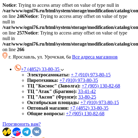
Notice
: Trying to access array offset on value of type null in
/var/www/ogni76.ru/html/system/storage/modification/catalog/co
on line
246
Notice
: Trying to access array offset on value of type
null in
/var/www/ogni76.ru/html/system/storage/modification/catalog/co
on line
257
Notice
: Trying to access array offset on value of type
null in
/var/www/ogni76.ru/html/system/storage/modification/catalog/co
on line
266
г. Ярославль, ул. Урочская, 6а
Все адреса магазинов
+7 (4852) 33-80-35
Электросамокаты:
+ 7 (910) 973-80-15
Пиротехника:
+7 (910) 973-80-35
ТЦ "Космос" (Заволга):
+7 (905) 130-82-68
ТЦ "Атак" (Брагино):
33-41-42
ТЦ "Аксон" (Фрунзе):
33-80-25
Октябрьская площадь:
+7 (910) 973-80-15
Оптовый магазин:
+7 (4852) 33-80-35
Общие вопросы:
+7 (905) 130-82-68
Перезвонить вам?