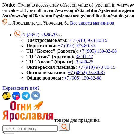
Notice
: Trying to access array offset on value of type null in
/var/www
on value of type null in
/var/www/ogni76.ru/html/system/storage/mo
/var/www/ogni76.ru/html/system/storage/modification/catalog/co
г. Ярославль, ул. Урочская, 6а
Все адреса магазинов
+7 (4852) 33-80-35
Электросамокаты:
+ 7 (910) 973-80-15
Пиротехника:
+7 (910) 973-80-35
ТЦ "Космос" (Заволга):
+7 (905) 130-82-68
ТЦ "Атак" (Брагино):
33-41-42
ТЦ "Аксон" (Фрунзе):
33-80-25
Октябрьская площадь:
+7 (910) 973-80-15
Оптовый магазин:
+7 (4852) 33-80-35
Общие вопросы:
+7 (905) 130-82-68
Перезвонить вам?
товары для праздника