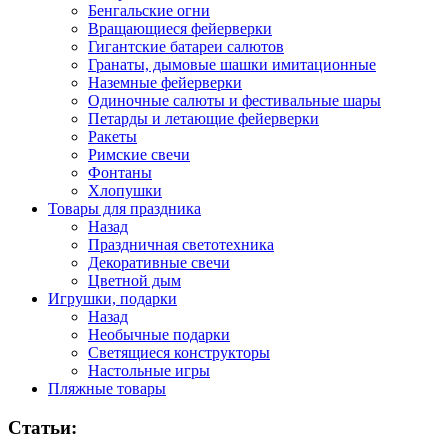
Бенгальские огни
Вращающиеся фейерверки
Гигантские батареи салютов
Гранаты, дымовые шашки имитационные
Наземные фейерверки
Одиночные салюты и фестивальные шары
Петарды и летающие фейерверки
Ракеты
Римские свечи
Фонтаны
Хлопушки
Товары для праздника
Назад
Праздничная светотехника
Декоративные свечи
Цветной дым
Игрушки, подарки
Назад
Необычные подарки
Светящиеся конструкторы
Настольные игры
Пляжные товары
Статьи: