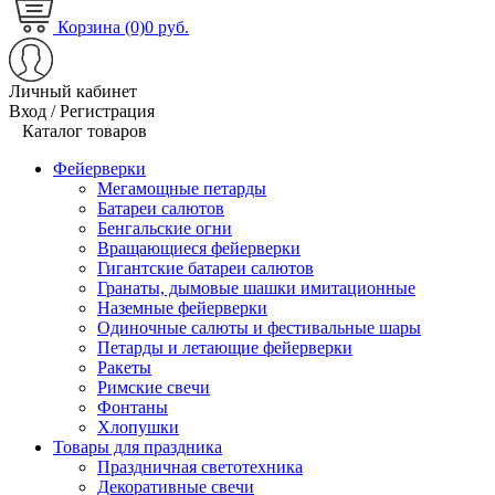
Корзина (0)
0 руб.
Личный кабинет
Вход / Регистрация
Каталог товаров
Фейерверки
Мегамощные петарды
Батареи салютов
Бенгальские огни
Вращающиеся фейерверки
Гигантские батареи салютов
Гранаты, дымовые шашки имитационные
Наземные фейерверки
Одиночные салюты и фестивальные шары
Петарды и летающие фейерверки
Ракеты
Римские свечи
Фонтаны
Хлопушки
Товары для праздника
Праздничная светотехника
Декоративные свечи