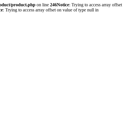
roduct/product.php
on line
246
Notice
: Trying to access array offset
ce
: Trying to access array offset on value of type null in