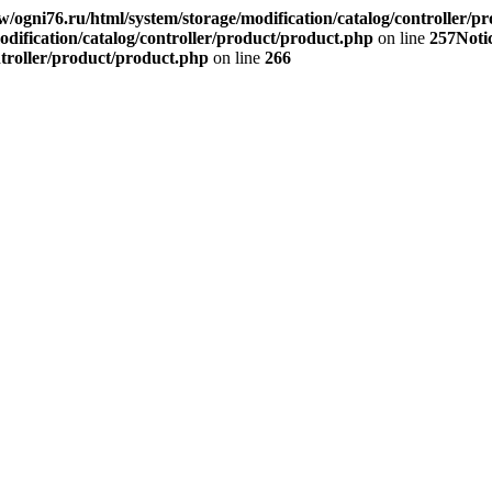
/ogni76.ru/html/system/storage/modification/catalog/controller/p
dification/catalog/controller/product/product.php
on line
257
Noti
ntroller/product/product.php
on line
266