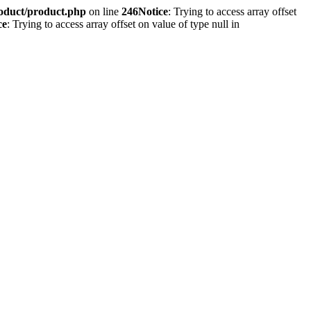
roduct/product.php
on line
246
Notice
: Trying to access array offset
ce
: Trying to access array offset on value of type null in