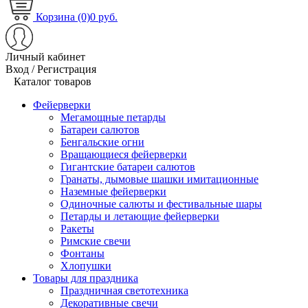
Корзина (0)
0 руб.
Личный кабинет
Вход / Регистрация
Каталог товаров
Фейерверки
Мегамощные петарды
Батареи салютов
Бенгальские огни
Вращающиеся фейерверки
Гигантские батареи салютов
Гранаты, дымовые шашки имитационные
Наземные фейерверки
Одиночные салюты и фестивальные шары
Петарды и летающие фейерверки
Ракеты
Римские свечи
Фонтаны
Хлопушки
Товары для праздника
Праздничная светотехника
Декоративные свечи