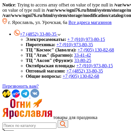
Notice
: Trying to access array offset on value of type null in
/var/www
on value of type null in
/var/www/ogni76.ru/html/system/storage/mo
/var/www/ogni76.ru/html/system/storage/modification/catalog/co
г. Ярославль, ул. Урочская, 6а
Все адреса магазинов
+7 (4852) 33-80-35
Электросамокаты:
+ 7 (910) 973-80-15
Пиротехника:
+7 (910) 973-80-35
ТЦ "Космос" (Заволга):
+7 (905) 130-82-68
ТЦ "Атак" (Брагино):
33-41-42
ТЦ "Аксон" (Фрунзе):
33-80-25
Октябрьская площадь:
+7 (910) 973-80-15
Оптовый магазин:
+7 (4852) 33-80-35
Общие вопросы:
+7 (905) 130-82-68
Перезвонить вам?
товары для праздника