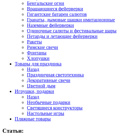
Бенгальские огни
Вращающиеся фейерверки
Гигантские батареи салютов
Гранаты, дымовые шашки имитационные
Наземные фейерверки
Одиночные салюты и фестивальные шары
Петарды и летающие фейерверки
Ракеты
Римские свечи
Фонтаны
Хлопушки
Товары для праздника
Назад
Праздничная светотехника
Декоративные свечи
Цветной дым
Игрушки, подарки
Назад
Необычные подарки
Светящиеся конструкторы
Настольные игры
Пляжные товары
Статьи: