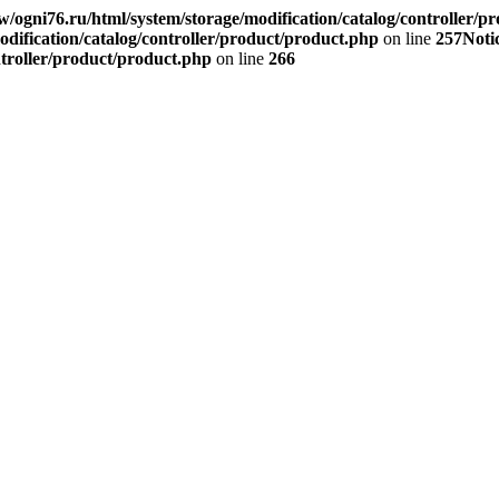
/ogni76.ru/html/system/storage/modification/catalog/controller/p
dification/catalog/controller/product/product.php
on line
257
Noti
ntroller/product/product.php
on line
266