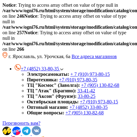
Notice
: Trying to access array offset on value of type null in
/var/www/ogni76.ru/html/system/storage/modification/catalog/co
on line
246
Notice
: Trying to access array offset on value of type
null in
/var/www/ogni76.ru/html/system/storage/modification/catalog/co
on line
257
Notice
: Trying to access array offset on value of type
null in
/var/www/ogni76.ru/html/system/storage/modification/catalog/co
on line
266
г. Ярославль, ул. Урочская, 6а
Все адреса магазинов
+7 (4852) 33-80-35
Электросамокаты:
+ 7 (910) 973-80-15
Пиротехника:
+7 (910) 973-80-35
ТЦ "Космос" (Заволга):
+7 (905) 130-82-68
ТЦ "Атак" (Брагино):
33-41-42
ТЦ "Аксон" (Фрунзе):
33-80-25
Октябрьская площадь:
+7 (910) 973-80-15
Оптовый магазин:
+7 (4852) 33-80-35
Общие вопросы:
+7 (905) 130-82-68
Перезвонить вам?