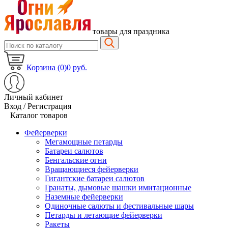
товары для праздника
Корзина (0)
0 руб.
Личный кабинет
Вход / Регистрация
Каталог товаров
Фейерверки
Мегамощные петарды
Батареи салютов
Бенгальские огни
Вращающиеся фейерверки
Гигантские батареи салютов
Гранаты, дымовые шашки имитационные
Наземные фейерверки
Одиночные салюты и фестивальные шары
Петарды и летающие фейерверки
Ракеты