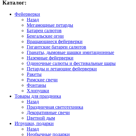
Каталог:
Фейерверки
Назад
Мегамощные петарды
Батареи салютов
Бенгальские огни
Вращающиеся фейерверки
Гигантские батареи салютов
Гранаты, дымовые шашки имитационные
Наземные фейерверки
Одиночные салюты и фестивальные шары
Петарды и летающие фейерверки
Ракеты
Римские свечи
Фонтаны
Хлопушки
Товары для праздника
Назад
Праздничная светотехника
Декоративные свечи
Цветной дым
Игрушки, подарки
Назад
Необычные подарки