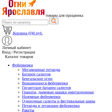
товары для праздника
Корзина (0)
0 руб.
Личный кабинет
Вход / Регистрация
Каталог товаров
Фейерверки
Мегамощные петарды
Батареи салютов
Бенгальские огни
Вращающиеся фейерверки
Гигантские батареи салютов
Гранаты, дымовые шашки имитационные
Наземные фейерверки
Одиночные салюты и фестивальные шары
Петарды и летающие фейерверки
Ракеты