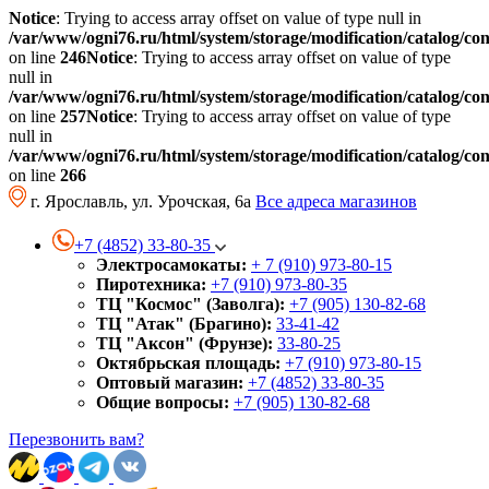
Notice
: Trying to access array offset on value of type null in
/var/www/ogni76.ru/html/system/storage/modification/catalog/co
on line
246
Notice
: Trying to access array offset on value of type
null in
/var/www/ogni76.ru/html/system/storage/modification/catalog/co
on line
257
Notice
: Trying to access array offset on value of type
null in
/var/www/ogni76.ru/html/system/storage/modification/catalog/co
on line
266
г. Ярославль, ул. Урочская, 6а
Все адреса магазинов
+7 (4852) 33-80-35
Электросамокаты:
+ 7 (910) 973-80-15
Пиротехника:
+7 (910) 973-80-35
ТЦ "Космос" (Заволга):
+7 (905) 130-82-68
ТЦ "Атак" (Брагино):
33-41-42
ТЦ "Аксон" (Фрунзе):
33-80-25
Октябрьская площадь:
+7 (910) 973-80-15
Оптовый магазин:
+7 (4852) 33-80-35
Общие вопросы:
+7 (905) 130-82-68
Перезвонить вам?