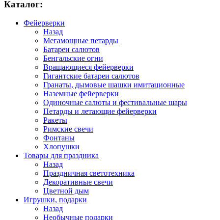
Каталог:
Фейерверки
Назад
Мегамощные петарды
Батареи салютов
Бенгальские огни
Вращающиеся фейерверки
Гигантские батареи салютов
Гранаты, дымовые шашки имитационные
Наземные фейерверки
Одиночные салюты и фестивальные шары
Петарды и летающие фейерверки
Ракеты
Римские свечи
Фонтаны
Хлопушки
Товары для праздника
Назад
Праздничная светотехника
Декоративные свечи
Цветной дым
Игрушки, подарки
Назад
Необычные подарки