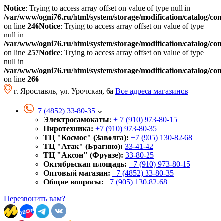
Notice
: Trying to access array offset on value of type null in
/var/www/ogni76.ru/html/system/storage/modification/catalog/co
on line
246
Notice
: Trying to access array offset on value of type
null in
/var/www/ogni76.ru/html/system/storage/modification/catalog/co
on line
257
Notice
: Trying to access array offset on value of type
null in
/var/www/ogni76.ru/html/system/storage/modification/catalog/co
on line
266
г. Ярославль, ул. Урочская, 6а
Все адреса магазинов
+7 (4852) 33-80-35
Электросамокаты:
+ 7 (910) 973-80-15
Пиротехника:
+7 (910) 973-80-35
ТЦ "Космос" (Заволга):
+7 (905) 130-82-68
ТЦ "Атак" (Брагино):
33-41-42
ТЦ "Аксон" (Фрунзе):
33-80-25
Октябрьская площадь:
+7 (910) 973-80-15
Оптовый магазин:
+7 (4852) 33-80-35
Общие вопросы:
+7 (905) 130-82-68
Перезвонить вам?