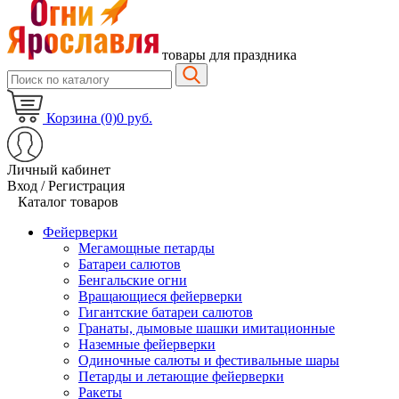
товары для праздника
Корзина (0)
0 руб.
Личный кабинет
Вход / Регистрация
Каталог товаров
Фейерверки
Мегамощные петарды
Батареи салютов
Бенгальские огни
Вращающиеся фейерверки
Гигантские батареи салютов
Гранаты, дымовые шашки имитационные
Наземные фейерверки
Одиночные салюты и фестивальные шары
Петарды и летающие фейерверки
Ракеты