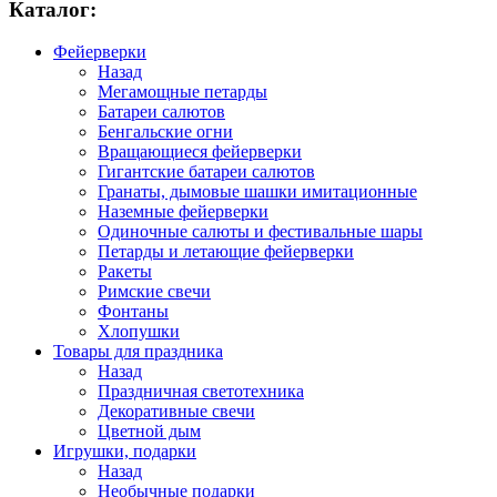
Каталог:
Фейерверки
Назад
Мегамощные петарды
Батареи салютов
Бенгальские огни
Вращающиеся фейерверки
Гигантские батареи салютов
Гранаты, дымовые шашки имитационные
Наземные фейерверки
Одиночные салюты и фестивальные шары
Петарды и летающие фейерверки
Ракеты
Римские свечи
Фонтаны
Хлопушки
Товары для праздника
Назад
Праздничная светотехника
Декоративные свечи
Цветной дым
Игрушки, подарки
Назад
Необычные подарки