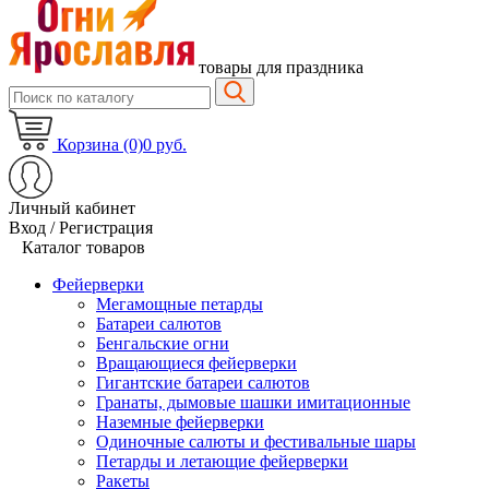
товары для праздника
Корзина (0)
0 руб.
Личный кабинет
Вход / Регистрация
Каталог товаров
Фейерверки
Мегамощные петарды
Батареи салютов
Бенгальские огни
Вращающиеся фейерверки
Гигантские батареи салютов
Гранаты, дымовые шашки имитационные
Наземные фейерверки
Одиночные салюты и фестивальные шары
Петарды и летающие фейерверки
Ракеты