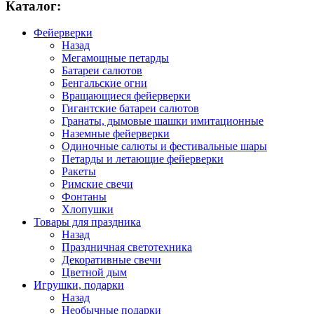
Каталог:
Фейерверки
Назад
Мегамощные петарды
Батареи салютов
Бенгальские огни
Вращающиеся фейерверки
Гигантские батареи салютов
Гранаты, дымовые шашки имитационные
Наземные фейерверки
Одиночные салюты и фестивальные шары
Петарды и летающие фейерверки
Ракеты
Римские свечи
Фонтаны
Хлопушки
Товары для праздника
Назад
Праздничная светотехника
Декоративные свечи
Цветной дым
Игрушки, подарки
Назад
Необычные подарки