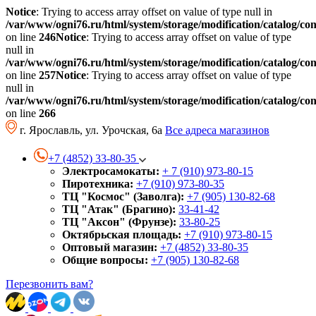
Notice
: Trying to access array offset on value of type null in
/var/www/ogni76.ru/html/system/storage/modification/catalog/co
on line
246
Notice
: Trying to access array offset on value of type
null in
/var/www/ogni76.ru/html/system/storage/modification/catalog/co
on line
257
Notice
: Trying to access array offset on value of type
null in
/var/www/ogni76.ru/html/system/storage/modification/catalog/co
on line
266
г. Ярославль, ул. Урочская, 6а
Все адреса магазинов
+7 (4852) 33-80-35
Электросамокаты:
+ 7 (910) 973-80-15
Пиротехника:
+7 (910) 973-80-35
ТЦ "Космос" (Заволга):
+7 (905) 130-82-68
ТЦ "Атак" (Брагино):
33-41-42
ТЦ "Аксон" (Фрунзе):
33-80-25
Октябрьская площадь:
+7 (910) 973-80-15
Оптовый магазин:
+7 (4852) 33-80-35
Общие вопросы:
+7 (905) 130-82-68
Перезвонить вам?