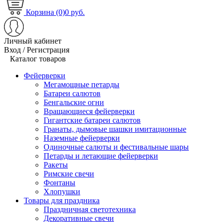
Корзина (0)
0 руб.
Личный кабинет
Вход / Регистрация
Каталог товаров
Фейерверки
Мегамощные петарды
Батареи салютов
Бенгальские огни
Вращающиеся фейерверки
Гигантские батареи салютов
Гранаты, дымовые шашки имитационные
Наземные фейерверки
Одиночные салюты и фестивальные шары
Петарды и летающие фейерверки
Ракеты
Римские свечи
Фонтаны
Хлопушки
Товары для праздника
Праздничная светотехника
Декоративные свечи