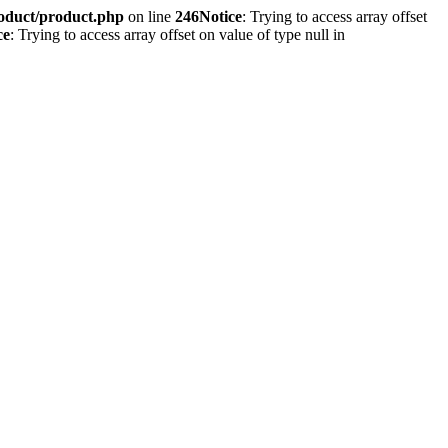
roduct/product.php
on line
246
Notice
: Trying to access array offset
ce
: Trying to access array offset on value of type null in