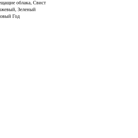
ещащие облака, Свист
анжевый, Зеленый
Новый Год