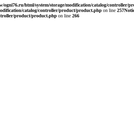
/ogni76.ru/html/system/storage/modification/catalog/controller/p
dification/catalog/controller/product/product.php
on line
257
Noti
ntroller/product/product.php
on line
266