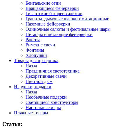
Бенгальские огни
Вращающиеся фейерверки
Гигантские батареи салютов
Гранаты, дымовые шашки имитационные
Наземные фейерверки
Одиночные салюты и фестивальные шары
Петарды и летающие фейерверки
Ракеты
Римские свечи
Фонтаны
Хлопушки
Товары для праздника
Назад
Праздничная светотехника
Декоративные свечи
Цветной дым
Игрушки, подарки
Назад
Необычные подарки
Светящиеся конструкторы
Настольные игры
Пляжные товары
Статьи: