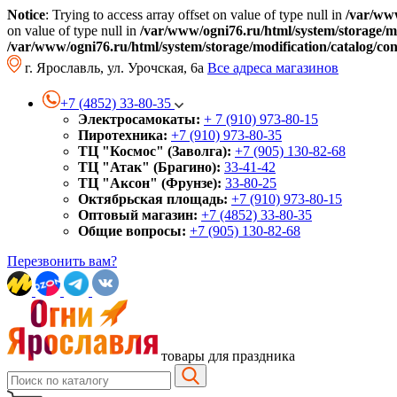
Notice
: Trying to access array offset on value of type null in
/var/www
on value of type null in
/var/www/ogni76.ru/html/system/storage/mo
/var/www/ogni76.ru/html/system/storage/modification/catalog/co
г. Ярославль, ул. Урочская, 6а
Все адреса магазинов
+7 (4852) 33-80-35
Электросамокаты:
+ 7 (910) 973-80-15
Пиротехника:
+7 (910) 973-80-35
ТЦ "Космос" (Заволга):
+7 (905) 130-82-68
ТЦ "Атак" (Брагино):
33-41-42
ТЦ "Аксон" (Фрунзе):
33-80-25
Октябрьская площадь:
+7 (910) 973-80-15
Оптовый магазин:
+7 (4852) 33-80-35
Общие вопросы:
+7 (905) 130-82-68
Перезвонить вам?
товары для праздника