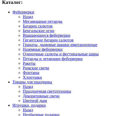
Каталог:
Фейерверки
Назад
Мегамощные петарды
Батареи салютов
Бенгальские огни
Вращающиеся фейерверки
Гигантские батареи салютов
Гранаты, дымовые шашки имитационные
Наземные фейерверки
Одиночные салюты и фестивальные шары
Петарды и летающие фейерверки
Ракеты
Римские свечи
Фонтаны
Хлопушки
Товары для праздника
Назад
Праздничная светотехника
Декоративные свечи
Цветной дым
Игрушки, подарки
Назад
Необычные подарки