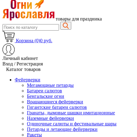
товары для праздника
Корзина (0)
0 руб.
Личный кабинет
Вход / Регистрация
Каталог товаров
Фейерверки
Мегамощные петарды
Батареи салютов
Бенгальские огни
Вращающиеся фейерверки
Гигантские батареи салютов
Гранаты, дымовые шашки имитационные
Наземные фейерверки
Одиночные салюты и фестивальные шары
Петарды и летающие фейерверки
Ракеты