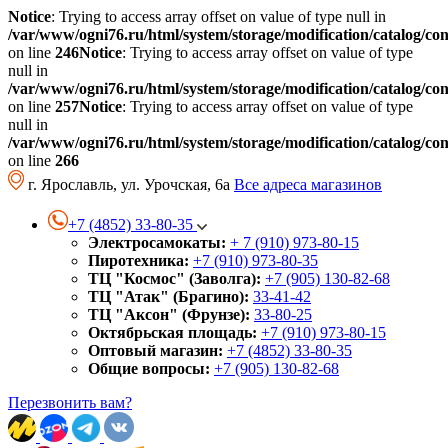
Notice
: Trying to access array offset on value of type null in
/var/www/ogni76.ru/html/system/storage/modification/catalog/co
on line
246
Notice
: Trying to access array offset on value of type
null in
/var/www/ogni76.ru/html/system/storage/modification/catalog/co
on line
257
Notice
: Trying to access array offset on value of type
null in
/var/www/ogni76.ru/html/system/storage/modification/catalog/co
on line
266
г. Ярославль, ул. Урочская, 6а
Все адреса магазинов
+7 (4852) 33-80-35
Электросамокаты:
+ 7 (910) 973-80-15
Пиротехника:
+7 (910) 973-80-35
ТЦ "Космос" (Заволга):
+7 (905) 130-82-68
ТЦ "Атак" (Брагино):
33-41-42
ТЦ "Аксон" (Фрунзе):
33-80-25
Октябрьская площадь:
+7 (910) 973-80-15
Оптовый магазин:
+7 (4852) 33-80-35
Общие вопросы:
+7 (905) 130-82-68
Перезвонить вам?