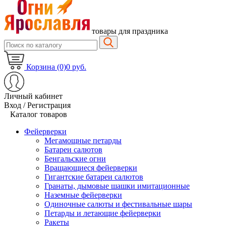
товары для праздника
Корзина (0)
0 руб.
Личный кабинет
Вход / Регистрация
Каталог товаров
Фейерверки
Мегамощные петарды
Батареи салютов
Бенгальские огни
Вращающиеся фейерверки
Гигантские батареи салютов
Гранаты, дымовые шашки имитационные
Наземные фейерверки
Одиночные салюты и фестивальные шары
Петарды и летающие фейерверки
Ракеты