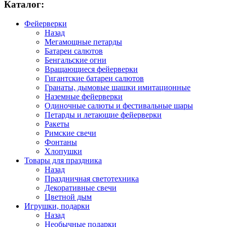
Каталог:
Фейерверки
Назад
Мегамощные петарды
Батареи салютов
Бенгальские огни
Вращающиеся фейерверки
Гигантские батареи салютов
Гранаты, дымовые шашки имитационные
Наземные фейерверки
Одиночные салюты и фестивальные шары
Петарды и летающие фейерверки
Ракеты
Римские свечи
Фонтаны
Хлопушки
Товары для праздника
Назад
Праздничная светотехника
Декоративные свечи
Цветной дым
Игрушки, подарки
Назад
Необычные подарки