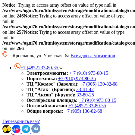
Notice
: Trying to access array offset on value of type null in
/var/www/ogni76.ru/html/system/storage/modification/catalog/co
on line
246
Notice
: Trying to access array offset on value of type
null in
/var/www/ogni76.ru/html/system/storage/modification/catalog/co
on line
257
Notice
: Trying to access array offset on value of type
null in
/var/www/ogni76.ru/html/system/storage/modification/catalog/co
on line
266
г. Ярославль, ул. Урочская, 6а
Все адреса магазинов
+7 (4852) 33-80-35
Электросамокаты:
+ 7 (910) 973-80-15
Пиротехника:
+7 (910) 973-80-35
ТЦ "Космос" (Заволга):
+7 (905) 130-82-68
ТЦ "Атак" (Брагино):
33-41-42
ТЦ "Аксон" (Фрунзе):
33-80-25
Октябрьская площадь:
+7 (910) 973-80-15
Оптовый магазин:
+7 (4852) 33-80-35
Общие вопросы:
+7 (905) 130-82-68
Перезвонить вам?