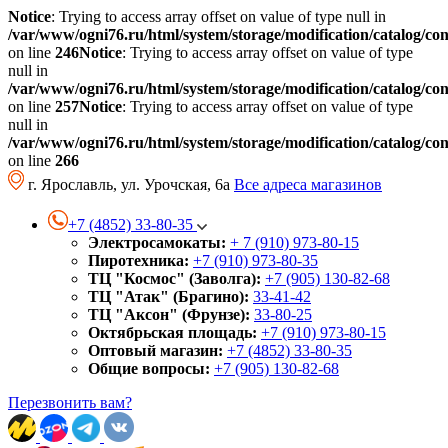
Notice
: Trying to access array offset on value of type null in
/var/www/ogni76.ru/html/system/storage/modification/catalog/co
on line
246
Notice
: Trying to access array offset on value of type
null in
/var/www/ogni76.ru/html/system/storage/modification/catalog/co
on line
257
Notice
: Trying to access array offset on value of type
null in
/var/www/ogni76.ru/html/system/storage/modification/catalog/co
on line
266
г. Ярославль, ул. Урочская, 6а
Все адреса магазинов
+7 (4852) 33-80-35
Электросамокаты:
+ 7 (910) 973-80-15
Пиротехника:
+7 (910) 973-80-35
ТЦ "Космос" (Заволга):
+7 (905) 130-82-68
ТЦ "Атак" (Брагино):
33-41-42
ТЦ "Аксон" (Фрунзе):
33-80-25
Октябрьская площадь:
+7 (910) 973-80-15
Оптовый магазин:
+7 (4852) 33-80-35
Общие вопросы:
+7 (905) 130-82-68
Перезвонить вам?