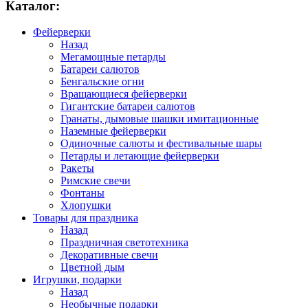
Каталог:
Фейерверки
Назад
Мегамощные петарды
Батареи салютов
Бенгальские огни
Вращающиеся фейерверки
Гигантские батареи салютов
Гранаты, дымовые шашки имитационные
Наземные фейерверки
Одиночные салюты и фестивальные шары
Петарды и летающие фейерверки
Ракеты
Римские свечи
Фонтаны
Хлопушки
Товары для праздника
Назад
Праздничная светотехника
Декоративные свечи
Цветной дым
Игрушки, подарки
Назад
Необычные подарки