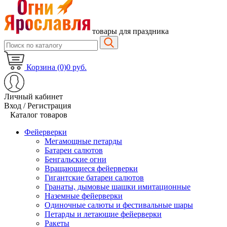
товары для праздника
Корзина (0)
0 руб.
Личный кабинет
Вход / Регистрация
Каталог товаров
Фейерверки
Мегамощные петарды
Батареи салютов
Бенгальские огни
Вращающиеся фейерверки
Гигантские батареи салютов
Гранаты, дымовые шашки имитационные
Наземные фейерверки
Одиночные салюты и фестивальные шары
Петарды и летающие фейерверки
Ракеты