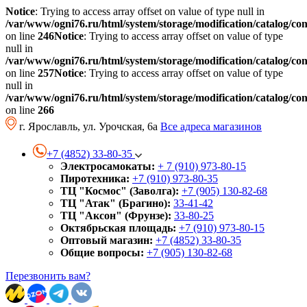
Notice
: Trying to access array offset on value of type null in
/var/www/ogni76.ru/html/system/storage/modification/catalog/co
on line
246
Notice
: Trying to access array offset on value of type
null in
/var/www/ogni76.ru/html/system/storage/modification/catalog/co
on line
257
Notice
: Trying to access array offset on value of type
null in
/var/www/ogni76.ru/html/system/storage/modification/catalog/co
on line
266
г. Ярославль, ул. Урочская, 6а
Все адреса магазинов
+7 (4852) 33-80-35
Электросамокаты:
+ 7 (910) 973-80-15
Пиротехника:
+7 (910) 973-80-35
ТЦ "Космос" (Заволга):
+7 (905) 130-82-68
ТЦ "Атак" (Брагино):
33-41-42
ТЦ "Аксон" (Фрунзе):
33-80-25
Октябрьская площадь:
+7 (910) 973-80-15
Оптовый магазин:
+7 (4852) 33-80-35
Общие вопросы:
+7 (905) 130-82-68
Перезвонить вам?