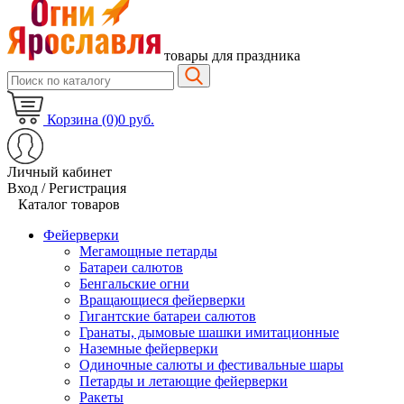
товары для праздника
Корзина (0)
0 руб.
Личный кабинет
Вход / Регистрация
Каталог товаров
Фейерверки
Мегамощные петарды
Батареи салютов
Бенгальские огни
Вращающиеся фейерверки
Гигантские батареи салютов
Гранаты, дымовые шашки имитационные
Наземные фейерверки
Одиночные салюты и фестивальные шары
Петарды и летающие фейерверки
Ракеты