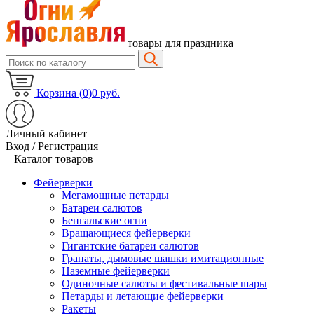
товары для праздника
Корзина (0)
0 руб.
Личный кабинет
Вход / Регистрация
Каталог товаров
Фейерверки
Мегамощные петарды
Батареи салютов
Бенгальские огни
Вращающиеся фейерверки
Гигантские батареи салютов
Гранаты, дымовые шашки имитационные
Наземные фейерверки
Одиночные салюты и фестивальные шары
Петарды и летающие фейерверки
Ракеты