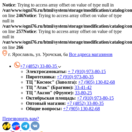
Notice
: Trying to access array offset on value of type null in
/var/www/ogni76.ru/html/system/storage/modification/catalog/co
on line
246
Notice
: Trying to access array offset on value of type
null in
/var/www/ogni76.ru/html/system/storage/modification/catalog/co
on line
257
Notice
: Trying to access array offset on value of type
null in
/var/www/ogni76.ru/html/system/storage/modification/catalog/co
on line
266
г. Ярославль, ул. Урочская, 6а
Все адреса магазинов
+7 (4852) 33-80-35
Электросамокаты:
+ 7 (910) 973-80-15
Пиротехника:
+7 (910) 973-80-35
ТЦ "Космос" (Заволга):
+7 (905) 130-82-68
ТЦ "Атак" (Брагино):
33-41-42
ТЦ "Аксон" (Фрунзе):
33-80-25
Октябрьская площадь:
+7 (910) 973-80-15
Оптовый магазин:
+7 (4852) 33-80-35
Общие вопросы:
+7 (905) 130-82-68
Перезвонить вам?