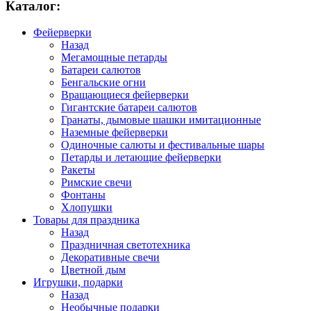
Каталог:
Фейерверки
Назад
Мегамощные петарды
Батареи салютов
Бенгальские огни
Вращающиеся фейерверки
Гигантские батареи салютов
Гранаты, дымовые шашки имитационные
Наземные фейерверки
Одиночные салюты и фестивальные шары
Петарды и летающие фейерверки
Ракеты
Римские свечи
Фонтаны
Хлопушки
Товары для праздника
Назад
Праздничная светотехника
Декоративные свечи
Цветной дым
Игрушки, подарки
Назад
Необычные подарки