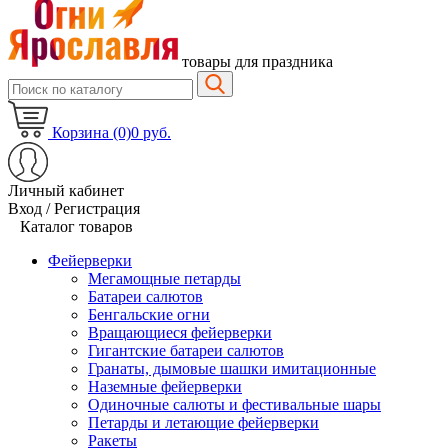
товары для праздника
Корзина (0)
0 руб.
Личный кабинет
Вход / Регистрация
Каталог товаров
Фейерверки
Мегамощные петарды
Батареи салютов
Бенгальские огни
Вращающиеся фейерверки
Гигантские батареи салютов
Гранаты, дымовые шашки имитационные
Наземные фейерверки
Одиночные салюты и фестивальные шары
Петарды и летающие фейерверки
Ракеты