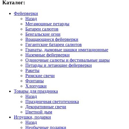
Каталог:
Фейерверки
Назад
Мегамощные петарды
Батареи салютов
Бенгальские огни
Вращающиеся фейерверки
Гигантские батареи салютов
Гранаты, дымовые шашки имитационные
Наземные фейерверки
Одиночные салюты и фестивальные шары
Петарды и летающие фейерверки
Ракеты
Римские свечи
Фонтаны
Хлопушки
Товары для праздника
Назад
Праздничная светотехника
Декоративные свечи
Цветной дым
Игрушки, подарки
Назад
Необычные подарки