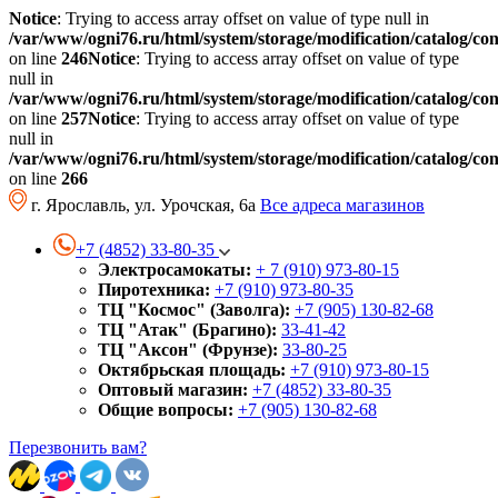
Notice
: Trying to access array offset on value of type null in
/var/www/ogni76.ru/html/system/storage/modification/catalog/co
on line
246
Notice
: Trying to access array offset on value of type
null in
/var/www/ogni76.ru/html/system/storage/modification/catalog/co
on line
257
Notice
: Trying to access array offset on value of type
null in
/var/www/ogni76.ru/html/system/storage/modification/catalog/co
on line
266
г. Ярославль, ул. Урочская, 6а
Все адреса магазинов
+7 (4852) 33-80-35
Электросамокаты:
+ 7 (910) 973-80-15
Пиротехника:
+7 (910) 973-80-35
ТЦ "Космос" (Заволга):
+7 (905) 130-82-68
ТЦ "Атак" (Брагино):
33-41-42
ТЦ "Аксон" (Фрунзе):
33-80-25
Октябрьская площадь:
+7 (910) 973-80-15
Оптовый магазин:
+7 (4852) 33-80-35
Общие вопросы:
+7 (905) 130-82-68
Перезвонить вам?