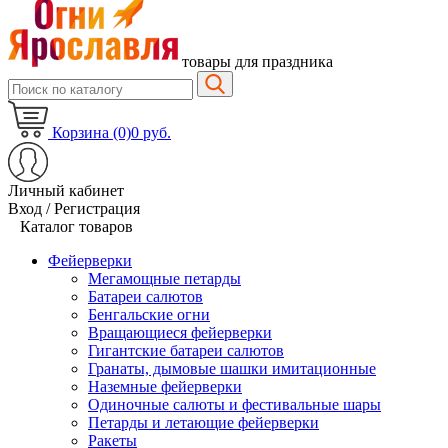
товары для праздника
Корзина (0)
0 руб.
Личный кабинет
Вход / Регистрация
Каталог товаров
Фейерверки
Мегамощные петарды
Батареи салютов
Бенгальские огни
Вращающиеся фейерверки
Гигантские батареи салютов
Гранаты, дымовые шашки имитационные
Наземные фейерверки
Одиночные салюты и фестивальные шары
Петарды и летающие фейерверки
Ракеты