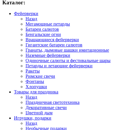
Каталог:
Фейерверки
Назад
Мегамощные петарды
Батареи салютов
Бенгальские огни
Вращающиеся фейерверки
Гигантские батареи салютов
Гранаты, дымовые шашки имитационные
Наземные фейерверки
Одиночные салюты и фестивальные шары
Петарды и летающие фейерверки
Ракеты
Римские свечи
Фонтаны
Хлопушки
Товары для праздника
Назад
Праздничная светотехника
Декоративные свечи
Цветной дым
Игрушки, подарки
Назад
Необычные подарки