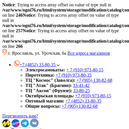
Notice
: Trying to access array offset on value of type null in
/var/www/ogni76.ru/html/system/storage/modification/catalog/co
on line
246
Notice
: Trying to access array offset on value of type
null in
/var/www/ogni76.ru/html/system/storage/modification/catalog/co
on line
257
Notice
: Trying to access array offset on value of type
null in
/var/www/ogni76.ru/html/system/storage/modification/catalog/co
on line
266
г. Ярославль, ул. Урочская, 6а
Все адреса магазинов
+7 (4852) 33-80-35
Электросамокаты:
+ 7 (910) 973-80-15
Пиротехника:
+7 (910) 973-80-35
ТЦ "Космос" (Заволга):
+7 (905) 130-82-68
ТЦ "Атак" (Брагино):
33-41-42
ТЦ "Аксон" (Фрунзе):
33-80-25
Октябрьская площадь:
+7 (910) 973-80-15
Оптовый магазин:
+7 (4852) 33-80-35
Общие вопросы:
+7 (905) 130-82-68
Перезвонить вам?