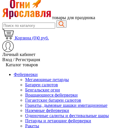
товары для праздника
Корзина (0)
0 руб.
Личный кабинет
Вход / Регистрация
Каталог товаров
Фейерверки
Мегамощные петарды
Батареи салютов
Бенгальские огни
Вращающиеся фейерверки
Гигантские батареи салютов
Гранаты, дымовые шашки имитационные
Наземные фейерверки
Одиночные салюты и фестивальные шары
Петарды и летающие фейерверки
Ракеты