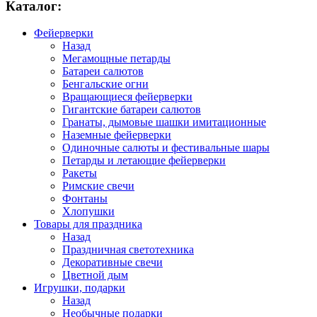
Каталог:
Фейерверки
Назад
Мегамощные петарды
Батареи салютов
Бенгальские огни
Вращающиеся фейерверки
Гигантские батареи салютов
Гранаты, дымовые шашки имитационные
Наземные фейерверки
Одиночные салюты и фестивальные шары
Петарды и летающие фейерверки
Ракеты
Римские свечи
Фонтаны
Хлопушки
Товары для праздника
Назад
Праздничная светотехника
Декоративные свечи
Цветной дым
Игрушки, подарки
Назад
Необычные подарки