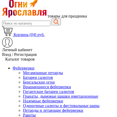
товары для праздника
Корзина (0)
0 руб.
Личный кабинет
Вход / Регистрация
Каталог товаров
Фейерверки
Мегамощные петарды
Батареи салютов
Бенгальские огни
Вращающиеся фейерверки
Гигантские батареи салютов
Гранаты, дымовые шашки имитационные
Наземные фейерверки
Одиночные салюты и фестивальные шары
Петарды и летающие фейерверки
Ракеты