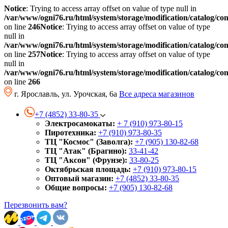
Notice
: Trying to access array offset on value of type null in
/var/www/ogni76.ru/html/system/storage/modification/catalog/co
on line
246
Notice
: Trying to access array offset on value of type
null in
/var/www/ogni76.ru/html/system/storage/modification/catalog/co
on line
257
Notice
: Trying to access array offset on value of type
null in
/var/www/ogni76.ru/html/system/storage/modification/catalog/co
on line
266
г. Ярославль, ул. Урочская, 6а
Все адреса магазинов
+7 (4852) 33-80-35
Электросамокаты:
+ 7 (910) 973-80-15
Пиротехника:
+7 (910) 973-80-35
ТЦ "Космос" (Заволга):
+7 (905) 130-82-68
ТЦ "Атак" (Брагино):
33-41-42
ТЦ "Аксон" (Фрунзе):
33-80-25
Октябрьская площадь:
+7 (910) 973-80-15
Оптовый магазин:
+7 (4852) 33-80-35
Общие вопросы:
+7 (905) 130-82-68
Перезвонить вам?