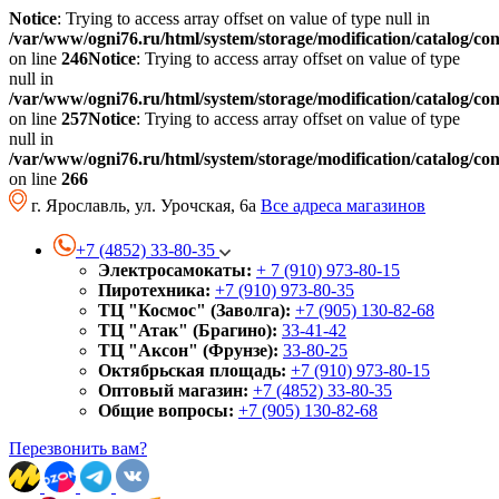
Notice
: Trying to access array offset on value of type null in
/var/www/ogni76.ru/html/system/storage/modification/catalog/co
on line
246
Notice
: Trying to access array offset on value of type
null in
/var/www/ogni76.ru/html/system/storage/modification/catalog/co
on line
257
Notice
: Trying to access array offset on value of type
null in
/var/www/ogni76.ru/html/system/storage/modification/catalog/co
on line
266
г. Ярославль, ул. Урочская, 6а
Все адреса магазинов
+7 (4852) 33-80-35
Электросамокаты:
+ 7 (910) 973-80-15
Пиротехника:
+7 (910) 973-80-35
ТЦ "Космос" (Заволга):
+7 (905) 130-82-68
ТЦ "Атак" (Брагино):
33-41-42
ТЦ "Аксон" (Фрунзе):
33-80-25
Октябрьская площадь:
+7 (910) 973-80-15
Оптовый магазин:
+7 (4852) 33-80-35
Общие вопросы:
+7 (905) 130-82-68
Перезвонить вам?