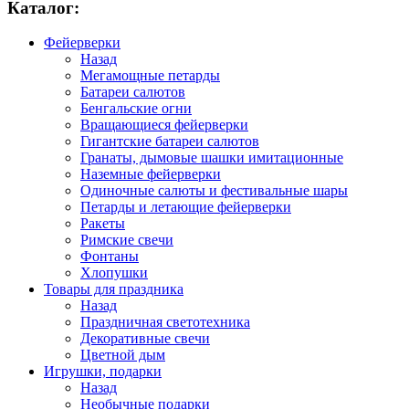
Каталог:
Фейерверки
Назад
Мегамощные петарды
Батареи салютов
Бенгальские огни
Вращающиеся фейерверки
Гигантские батареи салютов
Гранаты, дымовые шашки имитационные
Наземные фейерверки
Одиночные салюты и фестивальные шары
Петарды и летающие фейерверки
Ракеты
Римские свечи
Фонтаны
Хлопушки
Товары для праздника
Назад
Праздничная светотехника
Декоративные свечи
Цветной дым
Игрушки, подарки
Назад
Необычные подарки