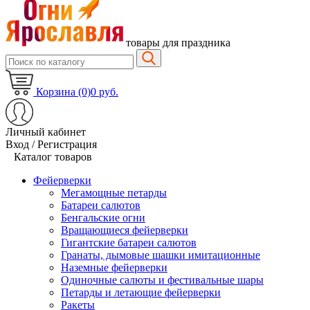
товары для праздника
Корзина (0)
0 руб.
Личный кабинет
Вход / Регистрация
Каталог товаров
Фейерверки
Мегамощные петарды
Батареи салютов
Бенгальские огни
Вращающиеся фейерверки
Гигантские батареи салютов
Гранаты, дымовые шашки имитационные
Наземные фейерверки
Одиночные салюты и фестивальные шары
Петарды и летающие фейерверки
Ракеты