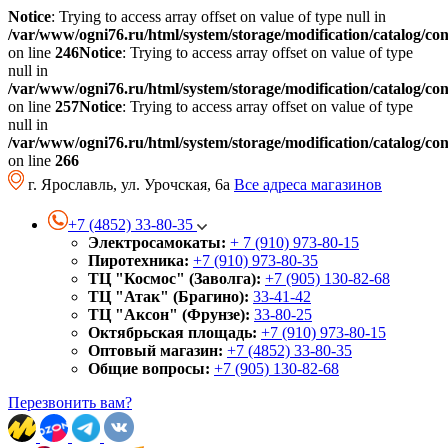
Notice
: Trying to access array offset on value of type null in
/var/www/ogni76.ru/html/system/storage/modification/catalog/co
on line
246
Notice
: Trying to access array offset on value of type
null in
/var/www/ogni76.ru/html/system/storage/modification/catalog/co
on line
257
Notice
: Trying to access array offset on value of type
null in
/var/www/ogni76.ru/html/system/storage/modification/catalog/co
on line
266
г. Ярославль, ул. Урочская, 6а
Все адреса магазинов
+7 (4852) 33-80-35
Электросамокаты:
+ 7 (910) 973-80-15
Пиротехника:
+7 (910) 973-80-35
ТЦ "Космос" (Заволга):
+7 (905) 130-82-68
ТЦ "Атак" (Брагино):
33-41-42
ТЦ "Аксон" (Фрунзе):
33-80-25
Октябрьская площадь:
+7 (910) 973-80-15
Оптовый магазин:
+7 (4852) 33-80-35
Общие вопросы:
+7 (905) 130-82-68
Перезвонить вам?