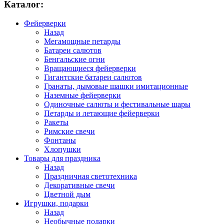
Каталог:
Фейерверки
Назад
Мегамощные петарды
Батареи салютов
Бенгальские огни
Вращающиеся фейерверки
Гигантские батареи салютов
Гранаты, дымовые шашки имитационные
Наземные фейерверки
Одиночные салюты и фестивальные шары
Петарды и летающие фейерверки
Ракеты
Римские свечи
Фонтаны
Хлопушки
Товары для праздника
Назад
Праздничная светотехника
Декоративные свечи
Цветной дым
Игрушки, подарки
Назад
Необычные подарки