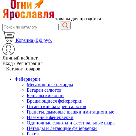
товары для праздника
Корзина (0)
0 руб.
Личный кабинет
Вход / Регистрация
Каталог товаров
Фейерверки
Мегамощные петарды
Батареи салютов
Бенгальские огни
Вращающиеся фейерверки
Гигантские батареи салютов
Гранаты, дымовые шашки имитационные
Наземные фейерверки
Одиночные салюты и фестивальные шары
Петарды и летающие фейерверки
Ракеты