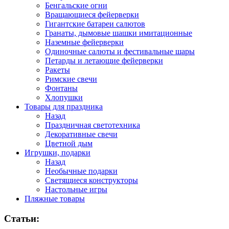
Бенгальские огни
Вращающиеся фейерверки
Гигантские батареи салютов
Гранаты, дымовые шашки имитационные
Наземные фейерверки
Одиночные салюты и фестивальные шары
Петарды и летающие фейерверки
Ракеты
Римские свечи
Фонтаны
Хлопушки
Товары для праздника
Назад
Праздничная светотехника
Декоративные свечи
Цветной дым
Игрушки, подарки
Назад
Необычные подарки
Светящиеся конструкторы
Настольные игры
Пляжные товары
Статьи: