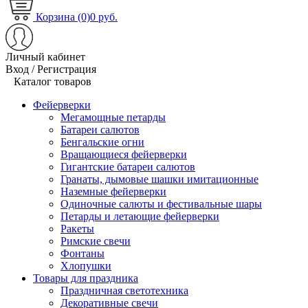
Корзина (0)
0 руб.
Личный кабинет
Вход / Регистрация
Каталог товаров
Фейерверки
Мегамощные петарды
Батареи салютов
Бенгальские огни
Вращающиеся фейерверки
Гигантские батареи салютов
Гранаты, дымовые шашки имитационные
Наземные фейерверки
Одиночные салюты и фестивальные шары
Петарды и летающие фейерверки
Ракеты
Римские свечи
Фонтаны
Хлопушки
Товары для праздника
Праздничная светотехника
Декоративные свечи