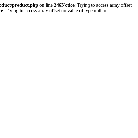
roduct/product.php
on line
246
Notice
: Trying to access array offset
ce
: Trying to access array offset on value of type null in