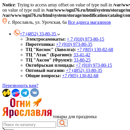
Notice
: Trying to access array offset on value of type null in
/var/www
on value of type null in
/var/www/ogni76.ru/html/system/storage/mo
/var/www/ogni76.ru/html/system/storage/modification/catalog/co
г. Ярославль, ул. Урочская, 6а
Все адреса магазинов
+7 (4852) 33-80-35
Электросамокаты:
+ 7 (910) 973-80-15
Пиротехника:
+7 (910) 973-80-35
ТЦ "Космос" (Заволга):
+7 (905) 130-82-68
ТЦ "Атак" (Брагино):
33-41-42
ТЦ "Аксон" (Фрунзе):
33-80-25
Октябрьская площадь:
+7 (910) 973-80-15
Оптовый магазин:
+7 (4852) 33-80-35
Общие вопросы:
+7 (905) 130-82-68
Перезвонить вам?
товары для праздника