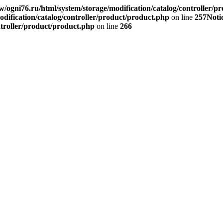
/ogni76.ru/html/system/storage/modification/catalog/controller/p
dification/catalog/controller/product/product.php
on line
257
Noti
ntroller/product/product.php
on line
266