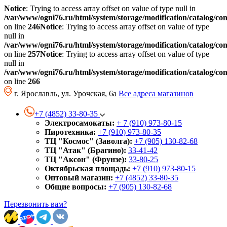
Notice
: Trying to access array offset on value of type null in
/var/www/ogni76.ru/html/system/storage/modification/catalog/co
on line
246
Notice
: Trying to access array offset on value of type
null in
/var/www/ogni76.ru/html/system/storage/modification/catalog/co
on line
257
Notice
: Trying to access array offset on value of type
null in
/var/www/ogni76.ru/html/system/storage/modification/catalog/co
on line
266
г. Ярославль, ул. Урочская, 6а
Все адреса магазинов
+7 (4852) 33-80-35
Электросамокаты:
+ 7 (910) 973-80-15
Пиротехника:
+7 (910) 973-80-35
ТЦ "Космос" (Заволга):
+7 (905) 130-82-68
ТЦ "Атак" (Брагино):
33-41-42
ТЦ "Аксон" (Фрунзе):
33-80-25
Октябрьская площадь:
+7 (910) 973-80-15
Оптовый магазин:
+7 (4852) 33-80-35
Общие вопросы:
+7 (905) 130-82-68
Перезвонить вам?