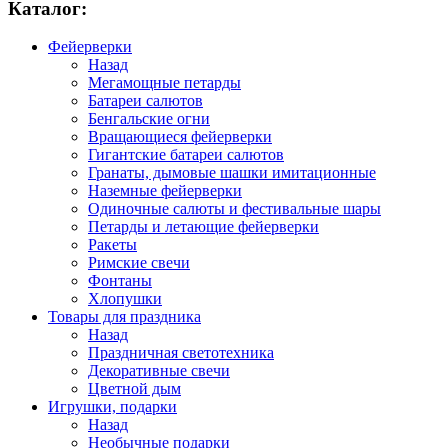
Каталог:
Фейерверки
Назад
Мегамощные петарды
Батареи салютов
Бенгальские огни
Вращающиеся фейерверки
Гигантские батареи салютов
Гранаты, дымовые шашки имитационные
Наземные фейерверки
Одиночные салюты и фестивальные шары
Петарды и летающие фейерверки
Ракеты
Римские свечи
Фонтаны
Хлопушки
Товары для праздника
Назад
Праздничная светотехника
Декоративные свечи
Цветной дым
Игрушки, подарки
Назад
Необычные подарки