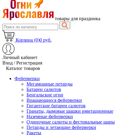
товары для праздника
Корзина (0)
0 руб.
Личный кабинет
Вход / Регистрация
Каталог товаров
Фейерверки
Мегамощные петарды
Батареи салютов
Бенгальские огни
Вращающиеся фейерверки
Гигантские батареи салютов
Гранаты, дымовые шашки имитационные
Наземные фейерверки
Одиночные салюты и фестивальные шары
Петарды и летающие фейерверки
Ракеты