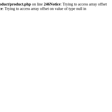
roduct/product.php
on line
246
Notice
: Trying to access array offset
ce
: Trying to access array offset on value of type null in