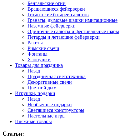
Бенгальские огни
Вращающиеся фейерверки
Гигантские батареи салютов
Гранаты, дымовые шашки имитационные
Наземные фейерверки
Одиночные салюты и фестивальные шары
Петарды и летающие фейерверки
Ракеты
Римские свечи
Фонтаны
Хлопушки
Товары для праздника
Назад
Праздничная светотехника
Декоративные свечи
Цветной дым
Игрушки, подарки
Назад
Необычные подарки
Светящиеся конструкторы
Настольные игры
Пляжные товары
Статьи: