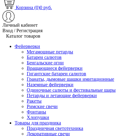
Корзина (0)
0 руб.
Личный кабинет
Вход / Регистрация
Каталог товаров
Фейерверки
Мегамощные петарды
Батареи салютов
Бенгальские огни
Вращающиеся фейерверки
Гигантские батареи салютов
Гранаты, дымовые шашки имитационные
Наземные фейерверки
Одиночные салюты и фестивальные шары
Петарды и летающие фейерверки
Ракеты
Римские свечи
Фонтаны
Хлопушки
Товары для праздника
Праздничная светотехника
Декоративные свечи