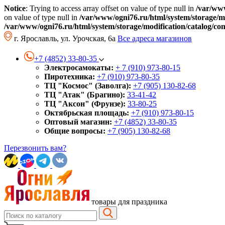
Notice
: Trying to access array offset on value of type null in
/var/www
on value of type null in
/var/www/ogni76.ru/html/system/storage/mo
/var/www/ogni76.ru/html/system/storage/modification/catalog/co
г. Ярославль, ул. Урочская, 6а
Все адреса магазинов
+7 (4852) 33-80-35
Электросамокаты:
+ 7 (910) 973-80-15
Пиротехника:
+7 (910) 973-80-35
ТЦ "Космос" (Заволга):
+7 (905) 130-82-68
ТЦ "Атак" (Брагино):
33-41-42
ТЦ "Аксон" (Фрунзе):
33-80-25
Октябрьская площадь:
+7 (910) 973-80-15
Оптовый магазин:
+7 (4852) 33-80-35
Общие вопросы:
+7 (905) 130-82-68
Перезвонить вам?
товары для праздника