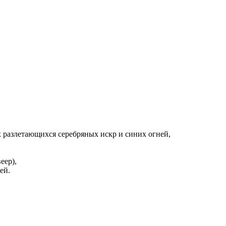
 разлетающихся серебряных искр и синих огней,
еер),
ей.