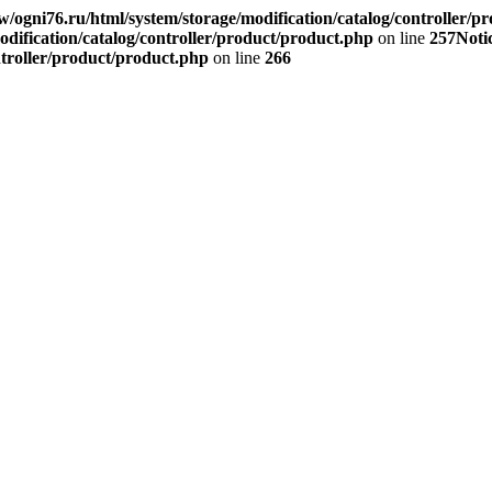
/ogni76.ru/html/system/storage/modification/catalog/controller/p
dification/catalog/controller/product/product.php
on line
257
Noti
ntroller/product/product.php
on line
266