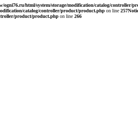
/ogni76.ru/html/system/storage/modification/catalog/controller/p
dification/catalog/controller/product/product.php
on line
257
Noti
ntroller/product/product.php
on line
266