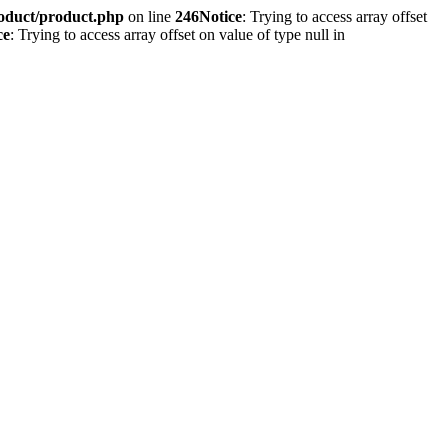
roduct/product.php
on line
246
Notice
: Trying to access array offset
ce
: Trying to access array offset on value of type null in