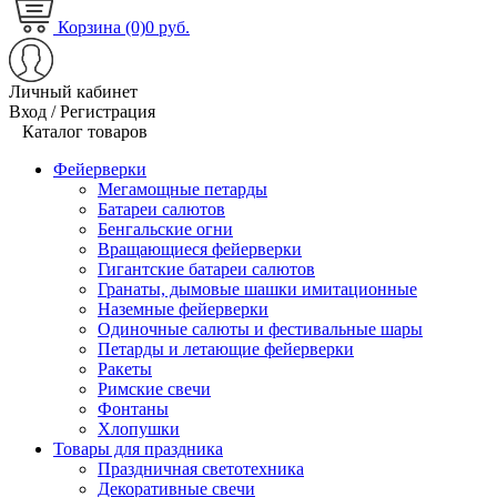
Корзина (0)
0 руб.
Личный кабинет
Вход / Регистрация
Каталог товаров
Фейерверки
Мегамощные петарды
Батареи салютов
Бенгальские огни
Вращающиеся фейерверки
Гигантские батареи салютов
Гранаты, дымовые шашки имитационные
Наземные фейерверки
Одиночные салюты и фестивальные шары
Петарды и летающие фейерверки
Ракеты
Римские свечи
Фонтаны
Хлопушки
Товары для праздника
Праздничная светотехника
Декоративные свечи