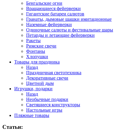
Бенгальские огни
Вращающиеся фейерверки
Гигантские батареи салютов
Гранаты, дымовые шашки имитационные
Наземные фейерверки
Одиночные салюты и фестивальные шары
Петарды и летающие фейерверки
Ракеты
Римские свечи
Фонтаны
Хлопушки
Товары для праздника
Назад
Праздничная светотехника
Декоративные свечи
Цветной дым
Игрушки, подарки
Назад
Необычные подарки
Светящиеся конструкторы
Настольные игры
Пляжные товары
Статьи: