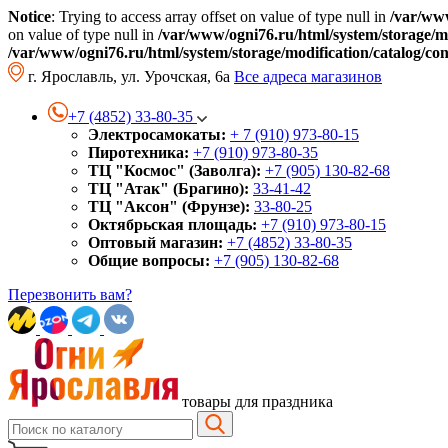
Notice
: Trying to access array offset on value of type null in
/var/www
on value of type null in
/var/www/ogni76.ru/html/system/storage/mo
/var/www/ogni76.ru/html/system/storage/modification/catalog/co
г. Ярославль, ул. Урочская, 6а
Все адреса магазинов
+7 (4852) 33-80-35
Электросамокаты:
+ 7 (910) 973-80-15
Пиротехника:
+7 (910) 973-80-35
ТЦ "Космос" (Заволга):
+7 (905) 130-82-68
ТЦ "Атак" (Брагино):
33-41-42
ТЦ "Аксон" (Фрунзе):
33-80-25
Октябрьская площадь:
+7 (910) 973-80-15
Оптовый магазин:
+7 (4852) 33-80-35
Общие вопросы:
+7 (905) 130-82-68
Перезвонить вам?
товары для праздника